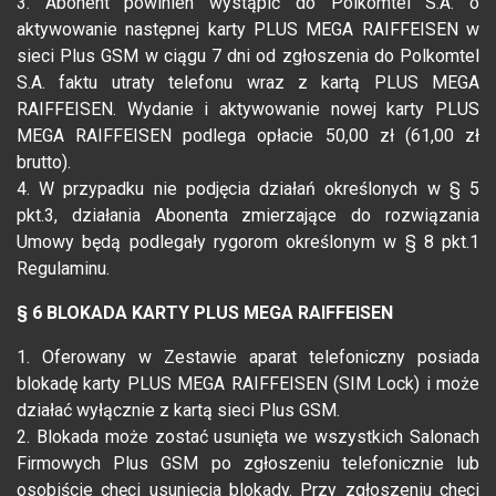
3. Abonent powinien wystąpić do Polkomtel S.A. o
aktywowanie następnej karty PLUS MEGA RAIFFEISEN w
sieci Plus GSM w ciągu 7 dni od zgłoszenia do Polkomtel
S.A. faktu utraty telefonu wraz z kartą PLUS MEGA
RAIFFEISEN. Wydanie i aktywowanie nowej karty PLUS
MEGA RAIFFEISEN podlega opłacie 50,00 zł (61,00 zł
brutto).
4. W przypadku nie podjęcia działań określonych w § 5
pkt.3, działania Abonenta zmierzające do rozwiązania
Umowy będą podlegały rygorom określonym w § 8 pkt.1
Regulaminu.
§ 6 BLOKADA KARTY PLUS MEGA RAIFFEISEN
1. Oferowany w Zestawie aparat telefoniczny posiada
blokadę karty PLUS MEGA RAIFFEISEN (SIM Lock) i może
działać wyłącznie z kartą sieci Plus GSM.
2. Blokada może zostać usunięta we wszystkich Salonach
Firmowych Plus GSM po zgłoszeniu telefonicznie lub
osobiście chęci usunięcia blokady. Przy zgłoszeniu chęci