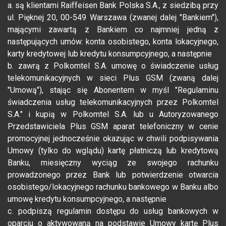
a. są klientami Raiffeisen Bank Polska S.A., z siedzibą przy
ul. Pięknej 20, 00-549 Warszawa (zwanej dalej "Bankiem"),
mającymi zawartą z Bankiem co najmniej jedną z
następujących umów: konta osobistego, konta lokacyjnego,
karty kredytowej lub kredytu konsumpcyjnego, a następnie
b. zawrą z Polkomtel S.A. umowę o świadczenie usług
telekomunikacyjnych w sieci Plus GSM (zwaną dalej
"Umową"), stając się Abonentem w myśl "Regulaminu
świadczenia usług telekomunikacyjnych przez Polkomtel
S.A." i kupią w Polkomtel S.A. lub u Autoryzowanego
Przedstawiciela Plus GSM aparat telefoniczny w cenie
promocyjnej jednocześnie okazując w chwili podpisywania
Umowy (tylko do wglądu) kartę płatniczą lub kredytową
Banku, miesięczny wyciąg ze swojego rachunku
prowadzonego przez Bank lub potwierdzenie otwarcia
osobistego/lokacyjnego rachunku bankowego w Banku albo
umowę kredytu konsumpcyjnego, a następnie
c. podpiszą regulamin dostępu do usług bankowych w
oparciu o aktywowaną na podstawie Umowy kartę Plus