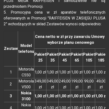
PLUS MEGA RAIFFEISEN i samodzielnie nie są
przedmiotem Promocji.
5. Promocyjna cena w zł aparatów telefonicznych
oferowanych w Promocji "RAIFFEISEN W ZASIĘGU PLUSA
2" wchodzących w skład Zestawów wynosi odpowiednio:
Cena netto w zł przy zawarciu Umowy i
wyborze planu cenowego
Model
Zestaw
telefonu
Pakiet
Pakiet
Pakiet
Pakiet
Pakiet
Pakiet
25
35
45
65
105
185
Motorola
1
1,00 zł
1,00 zł
1,00 zł
1,00 zł
1,00 zł
1,00 zł
C550
Motorola
349,00
349,00
249,00
199,00
99,00
49,00
2
V500
zł
zł
zł
zł
zł
zł
Nokia
3
1,00 zł
1,00 zł
1,00 zł
1,00 zł
1,00 zł
1,00 zł
3100
Nokia
4
1,00 zł
1,00 zł
1,00 zł
1,00 zł
1,00 zł
1,00 zł