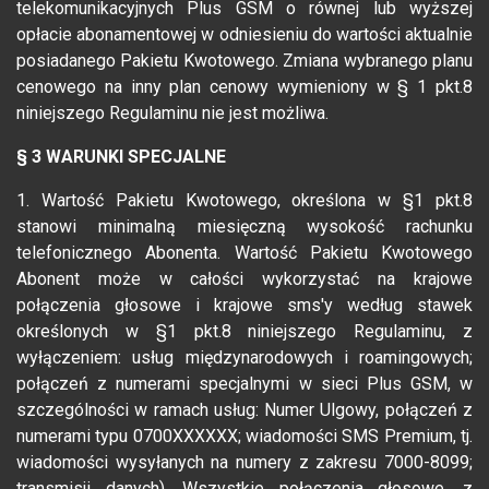
telekomunikacyjnych Plus GSM o równej lub wyższej
opłacie abonamentowej w odniesieniu do wartości aktualnie
posiadanego Pakietu Kwotowego. Zmiana wybranego planu
cenowego na inny plan cenowy wymieniony w § 1 pkt.8
niniejszego Regulaminu nie jest możliwa.
§ 3 WARUNKI SPECJALNE
1. Wartość Pakietu Kwotowego, określona w §1 pkt.8
stanowi minimalną miesięczną wysokość rachunku
telefonicznego Abonenta. Wartość Pakietu Kwotowego
Abonent może w całości wykorzystać na krajowe
połączenia głosowe i krajowe sms'y według stawek
określonych w §1 pkt.8 niniejszego Regulaminu, z
wyłączeniem: usług międzynarodowych i roamingowych;
połączeń z numerami specjalnymi w sieci Plus GSM, w
szczególności w ramach usług: Numer Ulgowy, połączeń z
numerami typu 0700XXXXXX; wiadomości SMS Premium, tj.
wiadomości wysyłanych na numery z zakresu 7000-8099;
transmisji danych). Wszystkie połączenia głosowe, z