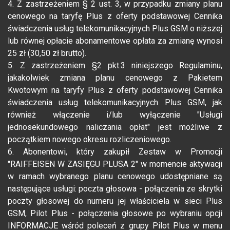
4. Z zastrzeżeniem § 2 ust. 3, w przypadku zmiany planu
cenowego na taryfę Plus z oferty podstawowej Cennika
świadczenia usług telekomunikacyjnych Plus GSM o niższej
lub równej opłacie abonamentowe opłata za zmianę wynosi
25 zł (30,50 zł brutto).
5. Z zastrzeżeniem §2 pkt.3 niniejszego Regulaminu,
jakakolwiek zmiana planu cenowego z Pakietem
Kwotowym na taryfy Plus z oferty podstawowej Cennika
świadczenia usług telekomunikacyjnych Plus GSM, jak
również włączenie i/lub wyłączenie "Usługi
jednosekundowego naliczania opłat" jest możliwe z
początkiem nowego okresu rozliczeniowego.
6. Abonentowi, który zakupił Zestaw w Promocji
"RAIFFEISEN W ZASIĘGU PLUSA 2" w momencie aktywacji
w ramach wybranego planu cenowego udostępniane są
następujące usługi: poczta głosowa - połączenia ze skrytki
poczty głosowej do numeru jej właściciela w sieci Plus
GSM, Pilot Plus - połączenia głosowe po wybraniu opcji
INFORMACJE wśród poleceń z grupy Pilot Plus w menu