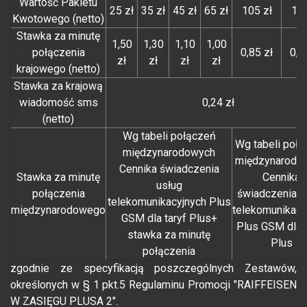
Wartość Pakietu
25 zł
35 zł
45 zł
65 zł
105 zł
185
Kwotowego (netto)
Stawka za minutę
1,50
1,30
1,10
1,00
połączenia
0,85 zł
0,7
zł
zł
zł
zł
krajowego (netto)
Stawka za krajową
wiadomość sms
0,24 zł
(netto)
Wg tabeli połączeń
Wg tabeli poł
międzynarodowych
międzynarodo
Cennika świadczenia
Stawka za minutę
Cennika
usług
połączenia
świadczenia u
telekomunikacyjnych Plus
międzynarodowego
telekomunikacy
GSM dla taryf Plus+
Plus GSM dla t
stawka za minutę
Plus
połączenia
zgodnie ze specyfikacją poszczególnych Zestawów,
określonych w § 1 pkt.5 Regulaminu Promocji "RAIFFEISEN
W ZASIĘGU PLUSA 2".