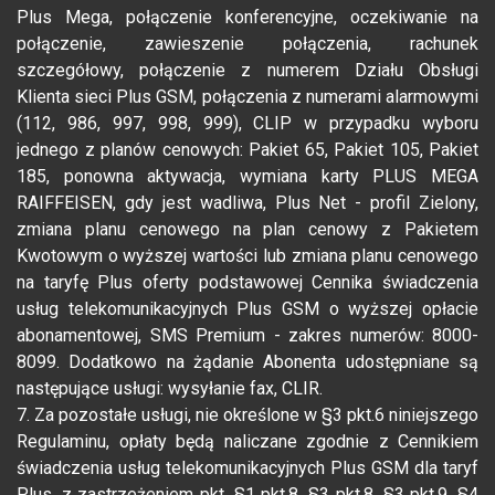
Plus Mega, połączenie konferencyjne, oczekiwanie na
połączenie, zawieszenie połączenia, rachunek
szczegółowy, połączenie z numerem Działu Obsługi
Klienta sieci Plus GSM, połączenia z numerami alarmowymi
(112, 986, 997, 998, 999), CLIP w przypadku wyboru
jednego z planów cenowych: Pakiet 65, Pakiet 105, Pakiet
185, ponowna aktywacja, wymiana karty PLUS MEGA
RAIFFEISEN, gdy jest wadliwa, Plus Net - profil Zielony,
zmiana planu cenowego na plan cenowy z Pakietem
Kwotowym o wyższej wartości lub zmiana planu cenowego
na taryfę Plus oferty podstawowej Cennika świadczenia
usług telekomunikacyjnych Plus GSM o wyższej opłacie
abonamentowej, SMS Premium - zakres numerów: 8000-
8099. Dodatkowo na żądanie Abonenta udostępniane są
następujące usługi: wysyłanie fax, CLIR.
7. Za pozostałe usługi, nie określone w §3 pkt.6 niniejszego
Regulaminu, opłaty będą naliczane zgodnie z Cennikiem
świadczenia usług telekomunikacyjnych Plus GSM dla taryf
Plus, z zastrzeżeniem pkt. §1 pkt.8, §3 pkt.8, §3 pkt.9, §4