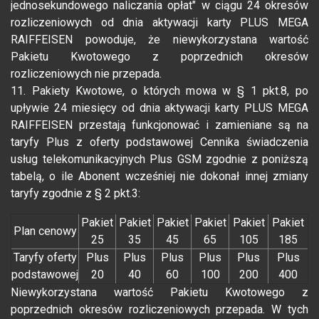
jednosekundowego naliczania opłat" w ciągu 24 okresów
rozliczeniowych od dnia aktywacji karty PLUS MEGA
RAIFFEISEN powoduje, że niewykorzystana wartość
Pakietu Kwotowego z poprzednich okresów
rozliczeniowych nie przepada.
11. Pakiety Kwotowe, o których mowa w § 1 pkt.8, po
upływie 24 miesięcy od dnia aktywacji karty PLUS MEGA
RAIFFEISEN przestają funkcjonować i zamieniane są na
taryfy Plus z oferty podstawowej Cennika świadczenia
usług telekomunikacyjnych Plus GSM zgodnie z poniższą
tabelą, o ile Abonent wcześniej nie dokonał innej zmiany
taryfy zgodnie z § 2 pkt.3:
Pakiet
Pakiet
Pakiet
Pakiet
Pakiet
Pakiet
Plan cenowy
25
35
45
65
105
185
Taryfy oferty
Plus
Plus
Plus
Plus
Plus
Plus
podstawowej
20
40
60
100
200
400
Niewykorzystana wartość Pakietu Kwotowego z
poprzednich okresów rozliczeniowych przepada. W tych