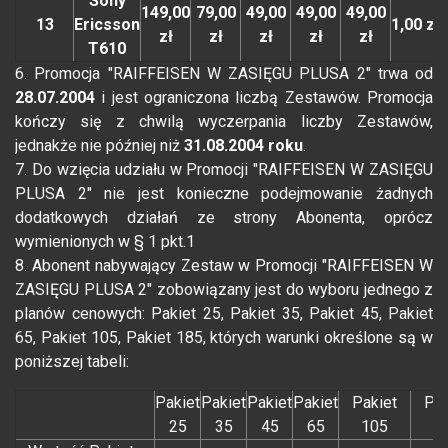
Sony
149,00
79,00
49,00
49,00
49,00
13
Ericsson
1,00 zł
zł
zł
zł
zł
zł
T610
6. Promocja "RAIFFEISEN W ZASIĘGU PLUSA 2" trwa od
28.07.2004
i jest ograniczona liczbą Zestawów. Promocja
kończy się z chwilą wyczerpania liczby Zestawów,
jednakże nie później niż
31.08.2004 roku
.
7. Do wzięcia udziału w Promocji "RAIFFEISEN W ZASIĘGU
PLUSA 2" nie jest konieczne podejmowanie żadnych
dodatkowych działań ze strony Abonenta, oprócz
wymienionych w § 1 pkt.1
8. Abonent nabywający Zestaw w Promocji "RAIFFEISEN W
ZASIĘGU PLUSA 2" zobowiązany jest do wyboru jednego z
planów cenowych: Pakiet 25, Pakiet 35, Pakiet 45, Pakiet
65, Pakiet 105, Pakiet 185, których warunki określone są w
poniższej tabeli:
Pakiet
Pakiet
Pakiet
Pakiet
Pakiet
Pak
25
35
45
65
105
1