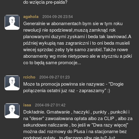
do wzięcia pre-paida?
agahola
pisze:
2004-09-26 23:54
Generalnie w abonamentach bym sie w tym roku
rewolucji nie spodziewał,muszą zamknąć rok
planowanymi duzymi zyskami i beda tak lawirować.A
później wykupią nas zagraniczni i to oni beda musieli
wiecej sprzdac zeby tyle samo zarobić.Także nowe
abonamenty wg mnie nietypowo ale w styczniu a póki
co to będą same promocje...
rcicho
pisze:
2004-09-27 01:23
Moze ta promocja powinna sie nazywac - "Drogie
połączenia ostatni juz raz - zapraszamy" :)
issa
pisze:
2004-09-27 01:42
Dokładnie. Gmatwanie , haczyki , punkty , punkciki i
na "deser" zawoalowana opłata albo za CLIP , albo za
sekundowe naliczanie , bo jeśli w "Dwa razy więcej"
można dać rozmowy do Plusa i na stacjonarne bez
podobnej opłaty , to dlaczego niby nie tu? Już