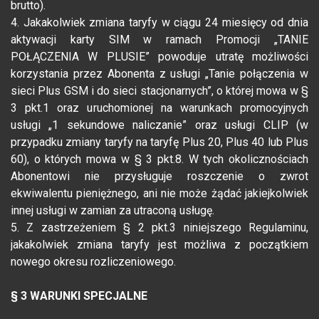
brutto).
4. Jakakolwiek zmiana taryfy w ciągu 24 miesięcy od dnia
aktywacji karty SIM w ramach Promocji „TANIE
POŁĄCZENIA W PLUSIE” powoduje utratę możliwości
korzystania przez Abonenta z usługi „Tanie połączenia w
sieci Plus GSM i do sieci stacjonarnych”, o której mowa w §
3 pkt.1 oraz uruchomionej na warunkach promocyjnych
usługi „1 sekundowe naliczanie” oraz usługi CLIP (w
przypadku zmiany taryfy na taryfę Plus 20, Plus 40 lub Plus
60), o których mowa w § 3 pkt.8. W tych okolicznościach
Abonentowi nie przysługuje roszczenie o zwrot
ekwiwalentu pieniężnego, ani nie może żądać jakiejkolwiek
innej usługi w zamian za utraconą usługę.
5. Z zastrzeżeniem § 2 pkt.3 niniejszego Regulaminu,
jakakolwiek zmiana taryfy jest możliwa z początkiem
nowego okresu rozliczeniowego.
§ 3 WARUNKI SPECJALNE