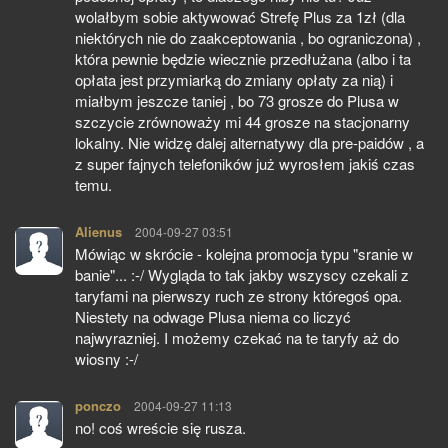
wolałbym sobie aktywować Strefę Plus za 1zł (dla
niektórych nie do zaakceptowania , bo ograniczona) ,
która pewnie będzie wiecznie przedłużana (albo i ta
opłata jest przymiarką do zmiany opłaty za nią) i
miałbym jeszcze taniej , bo 73 grosze do Plusa w
szczycie zrównoważy mi 44 grosze na stacjonarny
lokalny. Nie widzę dalej alternatywy dla pre-paidów , a
z super fajnych telefoników już wyrosłem jakiś czas
temu.
Alienus
pisze:
2004-09-27 03:51
Mówiąc w skrócie - kolejna promocja typu "sranie w
banie"... :-/ Wygląda to tak jakby wszyscy czekali z
taryfami na pierwszy ruch ze strony któregoś opa.
Niestety na odwage Plusa niema co liczyć
najwyrazniej. I możemy czekać na te taryfy aż do
wiosny :-/
ponczo
pisze:
2004-09-27 11:13
no! coś wreście się rusza.