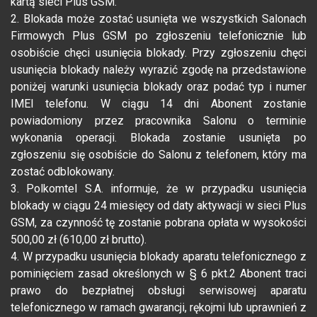
kartą sieci Plus GSM.
2. Blokada może zostać usunięta we wszystkich Salonach
Firmowych Plus GSM po zgłoszeniu telefonicznie lub
osobiście chęci usunięcia blokady. Przy zgłoszeniu chęci
usunięcia blokady należy wyrazić zgodę na przedstawione
poniżej warunki usunięcia blokady oraz podać typ i numer
IMEI telefonu. W ciągu 14 dni Abonent zostanie
powiadomiony przez pracownika Salonu o terminie
wykonania operacji. Blokada zostanie usunięta po
zgłoszeniu się osobiście do Salonu z telefonem, który ma
zostać odblokowany.
3. Polkomtel S.A. informuje, że w przypadku usunięcia
blokady w ciągu 24 miesięcy od daty aktywacji w sieci Plus
GSM, za czynność tę zostanie pobrana opłata w wysokości
500,00 zł (610,00 zł brutto).
4. W przypadku usunięcia blokady aparatu telefonicznego z
pominięciem zasad określonych w § 6 pkt.2 Abonent traci
prawo do bezpłatnej obsługi serwisowej aparatu
telefonicznego w ramach gwarancji, rękojmi lub uprawnień z