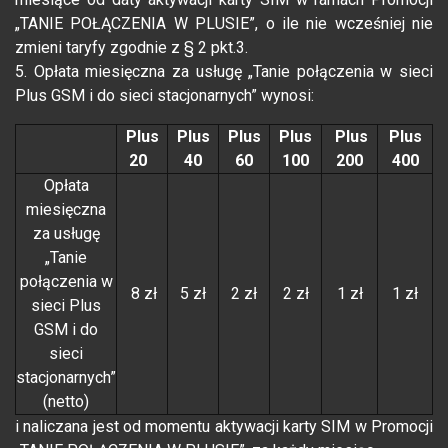
„TANIE POŁĄCZENIA W PLUSIE”, o ile nie wcześniej nie
zmieni taryfy zgodnie z § 2 pkt.3.
5. Opłata miesięczna za usługę „Tanie połączenia w sieci
Plus GSM i do sieci stacjonarnych” wynosi:
Plus
Plus
Plus
Plus
Plus
Plus
20
40
60
100
200
400
Opłata
miesięczna
za usługę
„Tanie
połączenia w
8 zł
5 zł
2 zł
2 zł
1 zł
1 zł
sieci Plus
GSM i do
sieci
stacjonarnych”
(netto)
i naliczana jest od momentu aktywacji karty SIM w Promocji