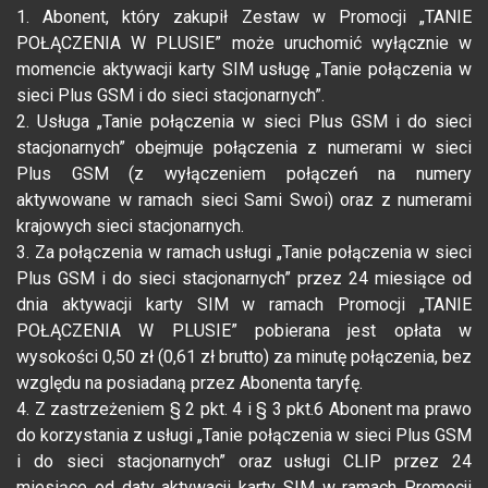
1. Abonent, który zakupił Zestaw w Promocji „TANIE
POŁĄCZENIA W PLUSIE” może uruchomić wyłącznie w
momencie aktywacji karty SIM usługę „Tanie połączenia w
sieci Plus GSM i do sieci stacjonarnych”.
2. Usługa „Tanie połączenia w sieci Plus GSM i do sieci
stacjonarnych” obejmuje połączenia z numerami w sieci
Plus GSM (z wyłączeniem połączeń na numery
aktywowane w ramach sieci Sami Swoi) oraz z numerami
krajowych sieci stacjonarnych.
3. Za połączenia w ramach usługi „Tanie połączenia w sieci
Plus GSM i do sieci stacjonarnych” przez 24 miesiące od
dnia aktywacji karty SIM w ramach Promocji „TANIE
POŁĄCZENIA W PLUSIE” pobierana jest opłata w
wysokości 0,50 zł (0,61 zł brutto) za minutę połączenia, bez
względu na posiadaną przez Abonenta taryfę.
4. Z zastrzeżeniem § 2 pkt. 4 i § 3 pkt.6 Abonent ma prawo
do korzystania z usługi „Tanie połączenia w sieci Plus GSM
i do sieci stacjonarnych” oraz usługi CLIP przez 24
miesiące od daty aktywacji karty SIM w ramach Promocji