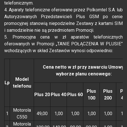
telefonicznym.
4. Aparaty telefoniczne oferowane przez Polkomtel S.A. lub
Autoryzowanych Przedstawicieli Plus GSM po cenie
promocyjnej stanowią niepodzielne Zestawy z kartami SIM
i samodzielnie nie są przedmiotem Promocji.
5. Promocyjna cena w zł aparatów telefonicznych
oferowanych w Promocji „TANIE POŁĄCZENIA W PLUSIE”
wchodzących w skład Zestawów wynosi odpowiednio:
Cena netto w zł przy zawarciu Umowy i
wyborze planu cenowego:
Model
Lp
telefonu
Plus
Plus
Pl
Plus 20
Plus 40
Plus 60
100
200
40
Motorola
1
49,00
1,00
1,00
1,00
1,00
1,0
C550
Motorola