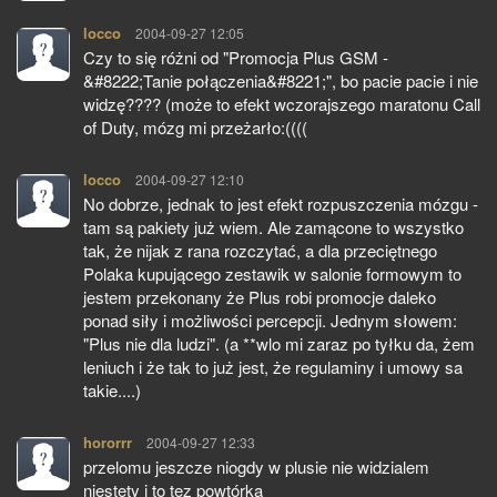
locco
pisze:
2004-09-27 12:05
Czy to się różni od "Promocja Plus GSM -
&#8222;Tanie połączenia&#8221;", bo pacie pacie i nie
widzę???? (może to efekt wczorajszego maratonu Call
of Duty, mózg mi przeżarło:((((
locco
pisze:
2004-09-27 12:10
No dobrze, jednak to jest efekt rozpuszczenia mózgu -
tam są pakiety już wiem. Ale zamącone to wszystko
tak, że nijak z rana rozczytać, a dla przeciętnego
Polaka kupującego zestawik w salonie formowym to
jestem przekonany że Plus robi promocje daleko
ponad siły i możliwości percepcji. Jednym słowem:
"Plus nie dla ludzi". (a **wlo mi zaraz po tyłku da, żem
leniuch i że tak to już jest, że regulaminy i umowy sa
takie....)
hororrr
pisze:
2004-09-27 12:33
przelomu jeszcze niogdy w plusie nie widzialem
niestety i to tez powtórka