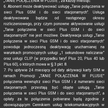
„TANIE POŁĄCZENIA W PLUSIE”, za każdy miesiąc.
6. Abonent może deaktywować usługę „Tanie połączenia w
sieci Plus GSM i do sieci stacjonarnych”. Usługa
deaktywowana będzie od następnego okresu
rozliczeniowego, przy czym ponowne aktywowanie usługi
„Tanie połączenia w sieci Plus GSM i do sieci
stacjonarnych” nie jest możliwe. Deaktywacja usługi „Tanie
połączenia w sieci Plus GSM i do sieci stacjonarnych”
powoduje jednoczesną deaktywację uruchamianej na
warunkach promocyjnych usługi „1 sekundowe naliczanie”
oraz usługi CLIP (w przypadku taryf Plus 20, Plus 40 lub
Plus 60), o których mowa w § 3 pkt. 8.
7. Po upływie 24 miesięcy od daty aktywacji karty SIM w
ramach Promocji „TANIE POŁĄCZENIA W PLUSIE”
połączenia wewnątrz sieci Plus GSM i z numerami sieci
stacjonarnych przestają być objęte usługą „Tanie
połączenia w sieci Plus GSM i do sieci stacjonarnych”, a
opłaty za te połączenia pobierane będą zgodnie z
obowiązującym Cennikiem usług telekomunikacyjnych w