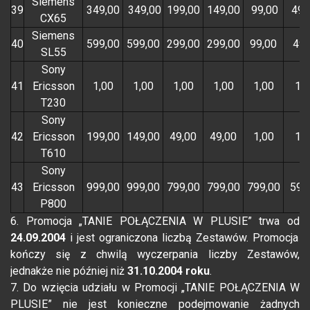
Siemens
39
349,00
349,00
199,00
149,00
99,00
49,
CX65
Siemens
40
599,00
599,00
299,00
299,00
99,00
49,
SL55
Sony
41
Ericsson
1,00
1,00
1,00
1,00
1,00
1,0
T230
Sony
42
Ericsson
199,00
149,00
49,00
49,00
1,00
1,0
T610
Sony
43
Ericsson
999,00
999,00
799,00
799,00
799,00
599
P800
6. Promocja „TANIE POŁĄCZENIA W PLUSIE” trwa od
24.09.2004
i jest ograniczona liczbą Zestawów. Promocja
kończy się z chwilą wyczerpania liczby Zestawów,
jednakże nie później niż
31.10.2004 roku
.
7. Do wzięcia udziału w Promocji „TANIE POŁĄCZENIA W
PLUSIE” nie jest konieczne podejmowanie żadnych