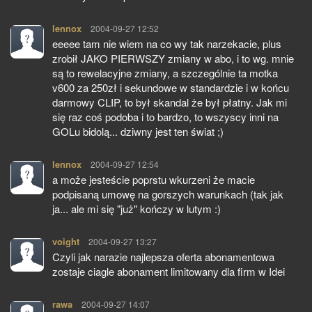
lennox
pisze:
2004-09-27 12:52
eeeee tam nie wiem na co wy tak narzekacie, plus
zrobił JAKO PIERWSZY zmiany w abo, i to wg. mnie
są to rewelacyjne zmiany, a szczególnie ta motka
v600 za 250zł i sekundowe w standardzie i w końcu
darmowy CLIP, to był skandal że był płatny. Jak mi
się raz coś podoba i to bardzo, to wszyscy inni na
GOLu bidolą... dziwny jest ten świat ;)
lennox
pisze:
2004-09-27 12:54
a może jesteście poprstu wkurzeni że macie
podpisaną umowę na gorszych warunkach (tak jak
ja... ale mi się "już" kończy w lutym :)
voight
pisze:
2004-09-27 13:27
Czyli jak narazie najlepsza oferta abonamentowa
zostaje ciagle abonament limitowany dla firm w Idei
rawa
pisze:
2004-09-27 14:07