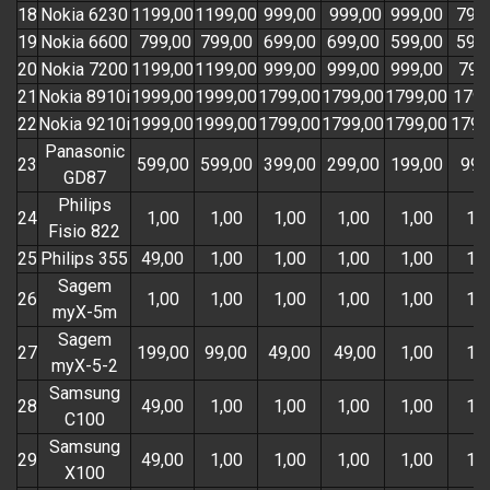
18
Nokia 6230
1199,00
1199,00
999,00
999,00
999,00
799
19
Nokia 6600
799,00
799,00
699,00
699,00
599,00
599
20
Nokia 7200
1199,00
1199,00
999,00
999,00
999,00
799
21
Nokia 8910i
1999,00
1999,00
1799,00
1799,00
1799,00
1799
22
Nokia 9210i
1999,00
1999,00
1799,00
1799,00
1799,00
1799
Panasonic
23
599,00
599,00
399,00
299,00
199,00
99,
GD87
Philips
24
1,00
1,00
1,00
1,00
1,00
1,0
Fisio 822
25
Philips 355
49,00
1,00
1,00
1,00
1,00
1,0
Sagem
26
1,00
1,00
1,00
1,00
1,00
1,0
myX-5m
Sagem
27
199,00
99,00
49,00
49,00
1,00
1,0
myX-5-2
Samsung
28
49,00
1,00
1,00
1,00
1,00
1,0
C100
Samsung
29
49,00
1,00
1,00
1,00
1,00
1,0
X100