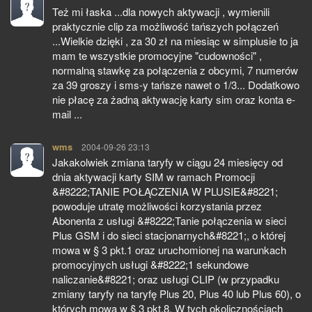
Też mi łaska ...dla nowych aktywacji , wymienili
praktycznie clip za możliwość tańszych połączeń
...Wielkie dzięki , za 30 zł na miesiąc w simplusie to ja
mam te wszystkie promocyjne "cudowności" ,
normalną stawkę za połączenia z obcymi, 7 numerów
za 39 groszy i sms-y tańsze nawet o 1/3... Dodatkowo
nie płacę za żadną aktywację karty sim oraz konta e-
mail ...
wms
pisze:
2004-09-26 23:13
Jakakolwiek zmiana taryfy w ciągu 24 miesięcy od
dnia aktywacji karty SIM w ramach Promocji
&#8222;TANIE POŁĄCZENIA W PLUSIE&#8221;
powoduje utratę możliwości korzystania przez
Abonenta z usługi &#8222;Tanie połączenia w sieci
Plus GSM i do sieci stacjonarnych&#8221;, o której
mowa w § 3 pkt.1 oraz uruchomionej na warunkach
promocyjnych usługi &#8222;1 sekundowe
naliczanie&#8221; oraz usługi CLIP (w przypadku
zmiany taryfy na taryfę Plus 20, Plus 40 lub Plus 60), o
których mowa w § 3 pkt.8. W tych okolicznościach