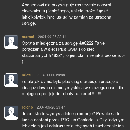
Abonentowi nie przysługuje roszczenie o zwrot
ekwiwalentu pieniężnego, ani nie może żądać
jakiejkolwiek innej usługi w zamian za utraconą
usługę.
marnet
pisze:
2004-09-26 23:14
Opłata miesięczna za usługę &#8222;Tanie
połączenia w sieci Plus GSM i do sieci
stacjonarnych&#8221; to jest dla mnie jakiś bezsens :-
(
miczu
pisze:
2004-09-26 23:38
no ale jak by nie bylo plus ciagle prubuje i prubuje a
idea juz dawno nic nie ymyslila a w szczegulnosci dla
mojego popa:((((( do roboty centertel !!!!!!!!!
rcicho
pisze:
2004-09-26 23:47
Jezu - kto to wymysla takie promocje? Pewnie są to
ludzie nasłani przez PTC lub Centertel :) Czy jedynym
ich celem jest odstraszenie chętnych i zachecenie ich