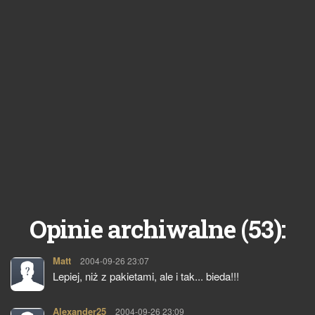
53
Opinie archiwalne (
):
Matt
pisze:
2004-09-26 23:07
Lepiej, niż z pakietami, ale i tak... bieda!!!
Alexander25
pisze:
2004-09-26 23:09