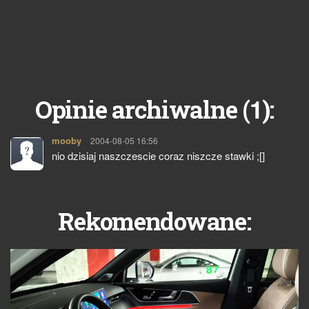
1
Opinie archiwalne (
):
mooby
pisze:
2004-08-05 16:56
nio dzisiaj naszczescie coraz niszcze stawki ;[]
Rekomendowane: