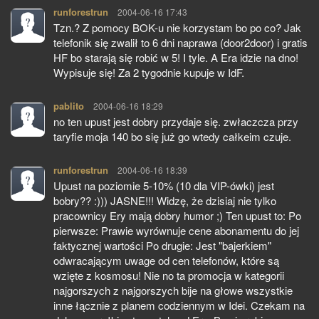
runforestrun
pisze:
2004-06-16 17:43
Tzn.? Z pomocy BOK-u nie korzystam bo po co? Jak
telefonik się zwalił to 6 dni naprawa (door2door) i gratis
HF bo starają się robić w 5! I tyle. A Era idzie na dno!
Wypisuje się! Za 2 tygodnie kupuje w IdF.
pablito
pisze:
2004-06-16 18:29
no ten upust jest dobry przydaje się. zwłaczcza przy
taryfie moja 140 bo się już go wtedy całkeim czuje.
runforestrun
pisze:
2004-06-16 18:39
Upust na poziomie 5-10% (10 dla VIP-ówki) jest
bobry?? :))) JASNE!!! Widzę, że dzisiaj nie tylko
pracownicy Ery mają dobry humor ;) Ten upust to: Po
pierwsze: Prawie wyrównuje cene abonamentu do jej
faktycznej wartości Po drugie: Jest "bajerkiem"
odwracającym uwage od cen telefonów, które są
wzięte z kosmosu! Nie no ta promocja w kategorii
najgorszych z najgorszych bije na głowe wszystkie
inne łącznie z planem codziennym w Idei. Czekam na