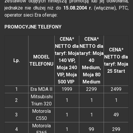
zestawów objętych niniejszą promocją lub jej odwołania,
jednakże nie dłużej niż do
15.08.2004 r.
(włącznie), PTC,
operator sieci Era oferuje:
PROMOCYJNE TELEFONY
CENA*
CENA*
NETTO dla
NETTO dla
CENA*
taryf: Moja
taryf: Moja
MODEL
NETTO dla
Lp.
140 VIP,
40
TELEFONU
taryf: Moja
Moja 240
Medium,
25 Start
VIP, Moja
Moja 80
500 VIP
Medium
1
Era MDA II
1999
2299
2499
Mitsubishi
2
1
1
1
Trium 320
Motorola
3
1
1
49
C550
Motorola
4
1
99
299
E365