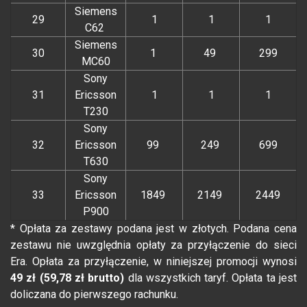
Siemens
29
1
1
1
C62
Siemens
30
1
49
299
MC60
Sony
31
Ericsson
1
1
1
T230
Sony
32
Ericsson
99
249
699
T630
Sony
33
Ericsson
1849
2149
2449
P900
* Opłata za zestawy podana jest w złotych. Podana cena
zestawu nie uwzględnia opłaty za przyłączenie do sieci
Era. Opłata za przyłączenie, w niniejszej promocji wynosi
49 zł (59,78 zł brutto)
dla wszystkich taryf. Opłata ta jest
doliczana do pierwszego rachunku.