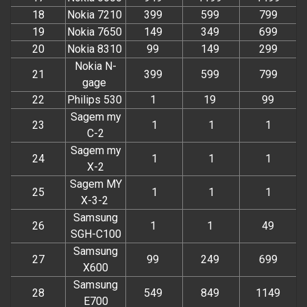
18
Nokia 7210
399
599
799
19
Nokia 7650
149
349
699
20
Nokia 8310
99
149
299
Nokia N-
21
399
599
799
gage
22
Philips 530
1
19
99
Sagem my
23
1
1
1
C-2
Sagem my
24
1
1
1
X-2
Sagem MY
25
1
1
1
X-3-2
Samsung
26
1
1
49
SGH-C100
Samsung
27
99
249
699
X600
Samsung
28
549
849
1149
E700