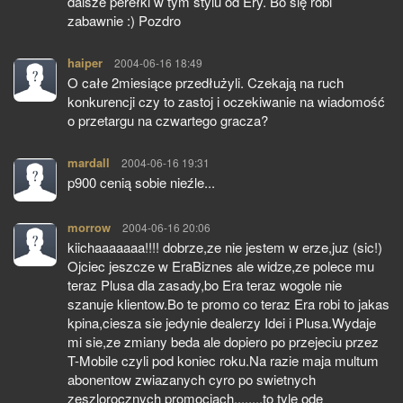
dalsze perełki w tym stylu od Ery. Bo się robi
zabawnie :) Pozdro
haiper
pisze:
2004-06-16 18:49
O całe 2miesiące przedłużyli. Czekają na ruch
konkurencji czy to zastoj i oczekiwanie na wiadomość
o przetargu na czwartego gracza?
mardall
pisze:
2004-06-16 19:31
p900 cenią sobie nieźle...
morrow
pisze:
2004-06-16 20:06
kiichaaaaaaa!!!! dobrze,ze nie jestem w erze,juz (sic!)
Ojciec jeszcze w EraBiznes ale widze,ze polece mu
teraz Plusa dla zasady,bo Era teraz wogole nie
szanuje klientow.Bo te promo co teraz Era robi to jakas
kpina,ciesza sie jedynie dealerzy Idei i Plusa.Wydaje
mi sie,ze zmiany beda ale dopiero po przejeciu przez
T-Mobile czyli pod koniec roku.Na razie maja multum
abonentow zwiazanych cyro po swietnych
zeszlorocznych promocjach........to tyle ode