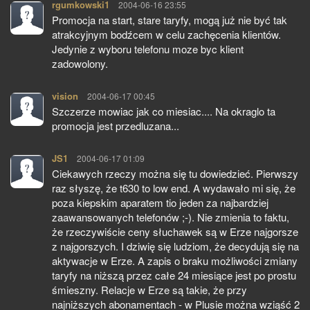
rgumkowski1
pisze:
2004-06-16 23:55
Promocja na start, stare taryfy, mogą już nie być tak
atrakcyjnym bodźcem w celu zachęcenia klientów.
Jedynie z wyboru telefonu moze byc klient
zadowolony.
vision
pisze:
2004-06-17 00:45
Szczerze mowiac jak co miesiac.... Na okraglo ta
promocja jest przedluzana...
JS1
pisze:
2004-06-17 01:09
Ciekawych rzeczy można się tu dowiedzieć. Pierwszy
raz słyszę, że t630 to low end. A wydawało mi się, że
poza kiepskim aparatem tio jeden za najbardziej
zaawansowanych telefonów ;-). Nie zmienia to faktu,
że rzeczywiście ceny słuchawek są w Erze najgorsze
z najgorszych. I dziwię się ludziom, że decydują się na
aktywacje w Erze. A zapis o braku możliwości zmiany
taryfy na niższą przez całe 24 miesiące jest po prostu
śmieszny. Relacje w Erze są takie, że przy
najniższych abonamentach - w Plusie można wziąść 2