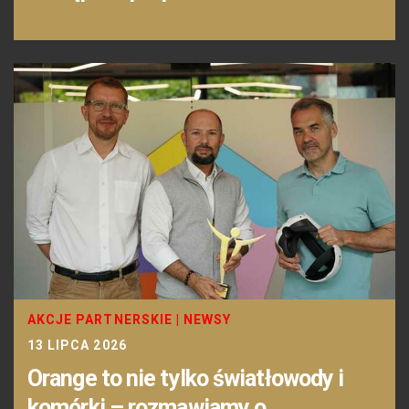
AKCJE PARTNERSKIE
|
NEWSY
13 LIPCA 2026
Orange to nie tylko światłowody i
komórki – rozmawiamy o