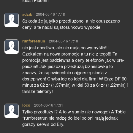
Ideą i Plusem
adzik
pisze:
2004-06-16 17:18
Szkoda że ją tylko przedłużono, a nie opuszczono
ceny, a te nadal są stosunkowo wysokie!
runforestrun
pisze:
2004-06-16 17:18
nie jest chodliwa, ale nie mają co wymyślić!!!
Czekałem na nową promocje a tu nic z tego!!! Ta
promocja jest badziewna a ceny telefonów jak w pre-
paidzie!! Jak jeszcze przedłużą biznesówkę to
znaczy, że są ewidentnie najgorszą siecią z
dostępnych! Chyba idę do Idei dla firm! W Erze DF 60
minut za 82 zł (1,37/min) w Idei 50 za 61zł (1,22/min) i
tańsze telefony!
loco
pisze:
2004-06-16 17:31
Tylko przedłużyli? A to w sumie nic nowego:) A Tobie
*runforestrun nie radzę do Idei bo oni mają jednak
gorszy serwis od Ery.