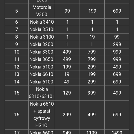
Motorola
5
99
199
699
V300
6
Nokia 3410
1
1
1
7
Nokia 3510i
1
1
1
8
Nokia 3100
1
19
99
9
Nokia 3200
1
1
299
10
Nokia 3300
499
799
999
11
Nokia 3650
499
799
999
12
Nokia 5100
199
299
499
13
Nokia 6610
19
199
699
14
Nokia 6100
49
299
699
Nokia
15
129
399
499
6310/6310i
Nokia 6610
+ aparat
16
299
499
699
cyfrowy
HS1C
17
Nokia 6600
949
1199
1499