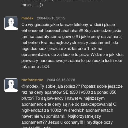
mnie......;-))
modex
pisze:
2004-06-16 20:15
Co wy gadacie jakie tansze telefony w ideii i plusie
ehheheeheh bueeeehahahahah!!! Sojrzcie ludzie jakie
tam sa aparaty samo gówno !! i jakie ceny sa za nie :(
heheeheh Era ma najkorzystniejszy abonament i do
tego dochodzi jeszcze znizka prze 1 rok na
obnament.Jezu co za ludzie tu pisza.Widze ze jak ktos
pierwszy narzuca swoje zdanie to juz reszta ludzi robi
tak samo . LOL
runforestrun
pisze:
2004-06-16 20:28
@modex Ty sobie jaja robisz?? Popatrz sobie jeszcze
raz na ceny aparatów SE t630 i v300 za ponad 850
brutto? To są low-endy i nawet w najniższym
abonamencie te ceny są nie do zaakceptowania! O
high-endacf za 1000zł w średnich abonamentach
nawet nie wspominam!!! Najkorzystniejszy
abonament?? Jezusiu kochany!!! I mydlące oczy
upuściki!!! I tyle!