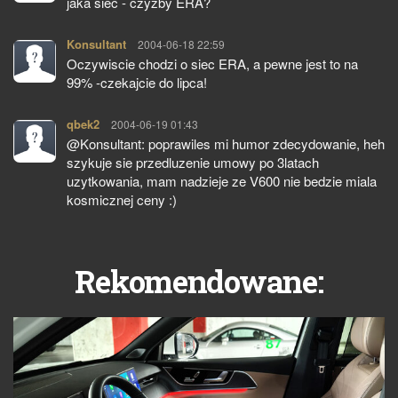
jaka siec - czyzby ERA?
Konsultant
pisze:
2004-06-18 22:59
Oczywiscie chodzi o siec ERA, a pewne jest to na
99% -czekajcie do lipca!
qbek2
pisze:
2004-06-19 01:43
@Konsultant: poprawiles mi humor zdecydowanie, heh
szykuje sie przedluzenie umowy po 3latach
uzytkowania, mam nadzieje ze V600 nie bedzie miala
kosmicznej ceny :)
Rekomendowane: