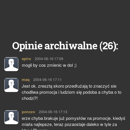
26
Opinie archiwalne (
):
spiro
pisze:
2004-06-16 17:09
mogli by cos zmienic w dol ;)
maq
pisze:
2004-06-16 17:11
Jest ok. zresztą skoro przedłużają to znaczyć sie
chodliwa promocja i ludziom się podoba a chyba o to
chodzi?!
ponczo
pisze:
2004-06-16 17:13
erze chyba brakuje już pomysłów na promocje. kiedyś
miała najlepsze, teraz pozaostaje daleko w tyle za