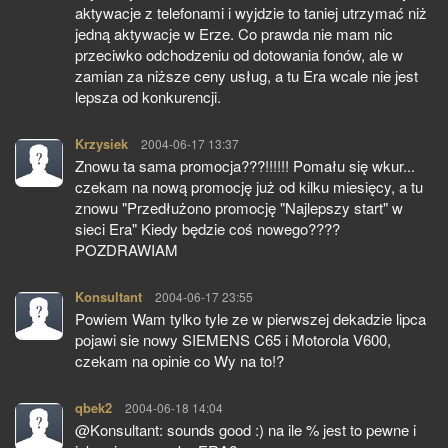
aktywacje z telefonami i wyjdzie to taniej utrzymać niż
jedną aktywacje w Erze. Co prawda nie mam nic
przeciwko odchodzeniu od dotowania fonów, ale w
zamian za niższe ceny usług, a tu Era wcale nie jest
lepsza od konkurencji.
Krzysiek
pisze:
2004-06-17 13:37
Znowu ta sama promocja???!!!!!! Pomału się wkur...
czekam na nową promocję już od kilku miesięcy, a tu
znowu "Przedłużono promocję "Najlepszy start" w
sieci Era" Kiedy będzie coś nowego????
POZDRAWIAM
Konsultant
pisze:
2004-06-17 23:55
Powiem Wam tylko tyle ze w pierwszej dekadzie lipca
pojawi sie nowy SIEMENS C65 i Motorola V600,
czekam na opinie co Wy na to!?
qbek2
pisze:
2004-06-18 14:04
@Konsultant: sounds good :) na ile % jest to pewne i