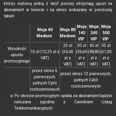
którzy wybiorą jedną z taryf poniżej otrzymają upust na
abonament w kwocie i na okres wskazany w poniższej
tabeli:
Moja
Moja
Moja
Moja 40
Moja 80
140
240
500
Medium
Medium
VIP
VIP
VIP
20 zł
30 zł
40 zł
50 zł
Wysokość
10 zł (12,20 zł z
(24,40
(36,60
(48,80
(61,00
upustu
VAT)
zł z
zł z
zł z
zł z
promocyjnego
VAT)
VAT)
VAT)
VAT)
przez okres 6
przez okres 12 pierwszych,
pierwszych,
pełnych Cykli
pełnych Cykli
rozliczeniowych
rozliczeniowych
Po okresie promocyjnym opłata za abonament będzie
naliczana zgodnie z Cennikiem Usług
Telekomunikacyjnych.