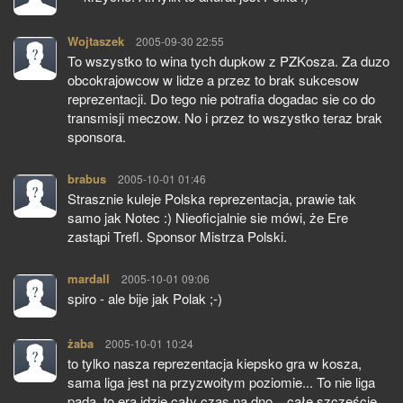
Wojtaszek
pisze:
2005-09-30 22:55
To wszystko to wina tych dupkow z PZKosza. Za duzo
obcokrajowcow w lidze a przez to brak sukcesow
reprezentacji. Do tego nie potrafia dogadac sie co do
transmisji meczow. No i przez to wszystko teraz brak
sponsora.
brabus
pisze:
2005-10-01 01:46
Strasznie kuleje Polska reprezentacja, prawie tak
samo jak Notec :) Nieoficjalnie sie mówi, że Ere
zastąpi Trefl. Sponsor Mistrza Polski.
mardall
pisze:
2005-10-01 09:06
spiro - ale bije jak Polak ;-)
żaba
pisze:
2005-10-01 10:24
to tylko nasza reprezentacja kiepsko gra w kosza,
sama liga jest na przyzwoitym poziomie... To nie liga
pada, to era idzie cały czas na dno... całe szczeście