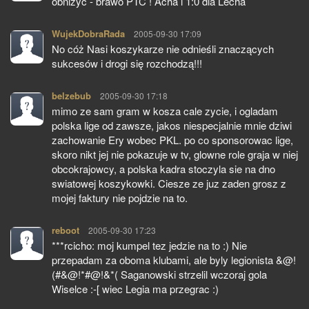
obniżyć - brawo PTC ! Acha i 1:0 dla Lecha
WujekDobraRada
pisze:
2005-09-30 17:09
No cóż Nasi koszykarze nie odnieśli znaczących
sukcesów i drogi się rozchodzą!!!
belzebub
pisze:
2005-09-30 17:18
mimo ze sam gram w kosza cale zycie, i ogladam
polska lige od zawsze, jakos niespecjalnie mnie dziwi
zachowanie Ery wobec PKL. po co sponsorowac lige,
skoro nikt jej nie pokazuje w tv, glowne role graja w niej
obcokrajowcy, a polska kadra stoczyla sie na dno
swiatowej koszykowki. Ciesze ze juz zaden grosz z
mojej faktury nie pojdzie na to.
reboot
pisze:
2005-09-30 17:23
***rcicho: moj kumpel tez jedzie na to :) Nie
przepadam za oboma klubami, ale byly legionista &@!
(#&@!*#@!&*( Saganowski strzelil wczoraj gola
Wiselce :-[ wiec Legia ma przegrac :)