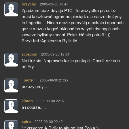
Krzycho
pisze:
2005-09-30 18:41
Zgadzam się z deyzja PTC. To wszystko przecież
musi kosztować ogromne pieniądze,a nasze drużyny
to tragedia.... Niech może pomyślą o boksie i sportach
gdzie można kogoś oklepać bo w tych dyscyplinach
zawsze byliśmy mocni. Polak bić się potrafi :-))
Przykład :Agnieszka Rylik itd.
scorpion
pisze:
2005-09-30 19:34
No i luksio. Naprawde fajnie postapili. Chodź szkoda
mi Ery.
_pioter_
pisze:
2005-09-30 21:55
przeżyjemy...
kimon
pisze:
2005-09-30 22:07
a i dobrze.....
spiro
pisze:
2005-09-30 22:42
***krzycho: A.Rylik to akurat jest Polka :)