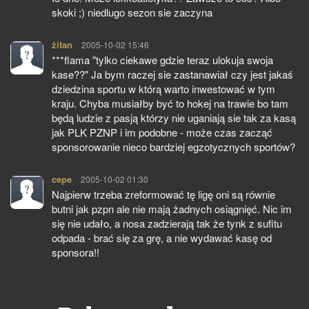
skoki ;) niedlugo sezon sie zaczyna
żitan
pisze:
2005-10-02 15:46
***flama "tylko ciekawe gdzie teraz ulokuja swoja
kase??" Ja bym raczej sie zastanawiał czy jest jakaś
dziedzina sportu w którą warto inwestować w tym
kraju. Chyba musiałby być to hokej na trawie bo tam
będą ludzie z pasją którzy nie uganiają sie tak za kasą
jak PLK PZNP i im podobne - może czas zacząć
sponsorowanie nieco bardziej egzotycznych sportów?
cepe
pisze:
2005-10-02 01:30
Najpierw trzeba zreformować tę ligę oni są równie
butni jak pzpn ale nie mają żadnych osiągnięć. Nic im
się nie udało, a nosa zadzierają tak że tynk z sufitu
odpada - brać się za grę, a nie wydawać kasę od
sponsora!!