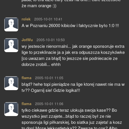
że mam orange :))
rolek
pisze:
2005-10-01 10:41
A w Poznaniu 26000 kibiców i faktycznie było 1:0 !!!
JotWu
pisze:
2005-10-01 10:50
wy jestescie nienormalni... jak orange sponsoruje extra
lige to przeklinacie ja a jak era odpuszcza koszykówke
[co uwazam za błąd] to jeszcze sie podniecacie ze
dobrze zrobili... ehhh
flama
pisze:
2005-10-01 11:05
błąd? hehe topi pieniądze na lige ktorej nawet nie ma w
tv?? Ogarnij sie! Gdzie logika!!!
flama
pisze:
2005-10-01 11:06
tylko ciekawe gdzie teraz ulokuja swoja kase?? Bo
wszystko jest zzajete...błąd to raczej był ze nie
sponsoruja ligi piłkarskiej, bo siatka juz zajeta! a kosz
to dno! Moze lekkoatletyka?? Zawsze to cos? Albo