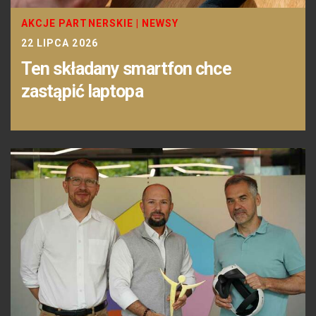
AKCJE PARTNERSKIE
|
NEWSY
22 LIPCA 2026
Ten składany smartfon chce
zastąpić laptopa