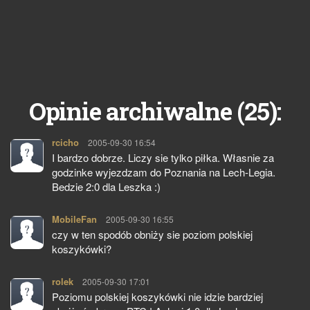
25
Opinie archiwalne (
):
rcicho
pisze:
2005-09-30 16:54
I bardzo dobrze. Liczy sie tylko piłka. Własnie za
godzinke wyjezdzam do Poznania na Lech-Legia.
Bedzie 2:0 dla Leszka :)
MobileFan
pisze:
2005-09-30 16:55
czy w ten spodób obniży sie poziom polskiej
koszykówki?
rolek
pisze:
2005-09-30 17:01
Poziomu polskiej koszykówki nie idzie bardziej