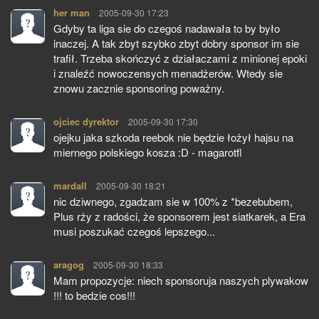
her man
pisze:
2005-09-30 17:23
Gdyby ta liga sie do czegoś nadawała to by było
inaczej. A tak zbyt szybko zbyt dobry sponsor im sie
trafił. Trzeba skończyć z działaczami z minionej epoki
i znaleźć nowoczensych menadżerów. Wtedy sie
znowu zacznie sponsoring poważny.
ojciec dyrektor
pisze:
2005-09-30 17:30
ojejku jaka szkoda reebok nie będzie łożył hajsu na
miernego polskiego kosza :D - magarotfl
mardall
pisze:
2005-09-30 18:21
nic dziwnego, zgadzam sie w 100% z *bezebubem,
Plus rży z radości, że sponsorem jest siatkarek, a Era
musi poszukać czegoś lepszego...
aragog
pisze:
2005-09-30 18:33
Mam propozycje: niech sponsoruja naszych plywakow
!!! to bedzie cos!!!