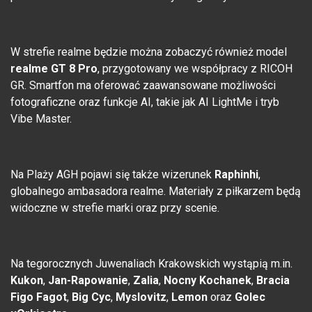
W strefie realme będzie można zobaczyć również model
realme GT 8 Pro
, przygotowany we współpracy z RICOH
GR. Smartfon ma oferować zaawansowane możliwości
fotograficzne oraz funkcje AI, takie jak AI LightMe i tryb
Vibe Master.
Na Plaży AGH pojawi się także wizerunek
Raphinhi
,
globalnego ambasadora realme. Materiały z piłkarzem będą
widoczne w strefie marki oraz przy scenie.
Na tegorocznych Juwenaliach Krakowskich wystąpią m.in.
Kukon
,
Jan-Rapowanie
,
Zalia
,
Nocny Kochanek
,
Bracia
Figo Fagot
,
Big Cyc
,
Myslovitz
,
Lemon
oraz
Golec