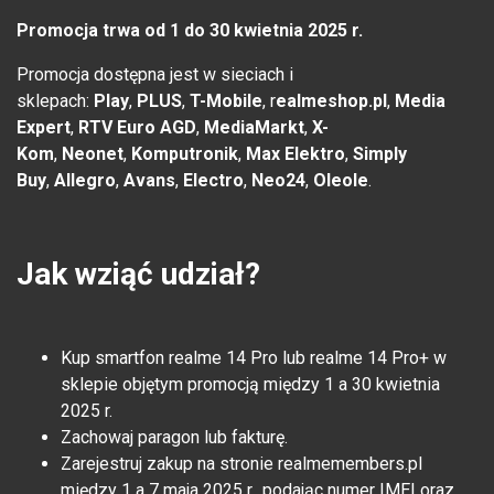
Promocja trwa od 1 do 30 kwietnia 2025 r.
Promocja dostępna jest w sieciach i
sklepach:
Play
,
PLUS
,
T-Mobile
, r
ealmeshop.pl
,
Media
Expert
,
RTV Euro AGD
,
MediaMarkt
,
X-
Kom
,
Neonet
,
Komputronik
,
Max Elektro
,
Simply
Buy
,
Allegro
,
Avans
,
Electro
,
Neo24
,
Oleole
.
Jak wziąć udział?
Kup smartfon realme 14 Pro lub realme 14 Pro+ w
sklepie objętym promocją między 1 a 30 kwietnia
2025 r.
Zachowaj paragon lub fakturę.
Zarejestruj zakup na stronie realmemembers.pl
między 1 a 7 maja 2025 r., podając numer IMEI oraz