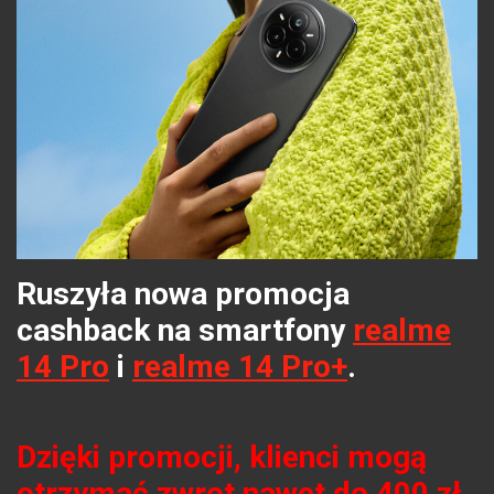
Ruszyła nowa promocja
cashback na smartfony
realme
14 Pro
i
realme 14 Pro+
.
Dzięki promocji, klienci mogą
otrzymać zwrot nawet do 400 zł.