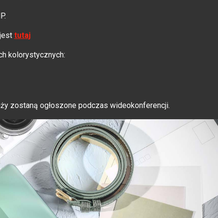
P.
jest
tutaj
h kolorystycznych:
aży zostaną ogłoszone podczas wideokonferencji.