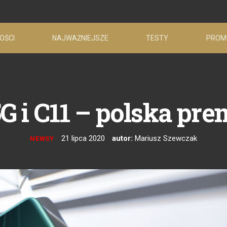
OŚCI
NAJWAŻNIEJSZE
TESTY
PROM
G i C11 – polska prem
21 lipca 2020
autor:
Mariusz Szewczak
NEWSY