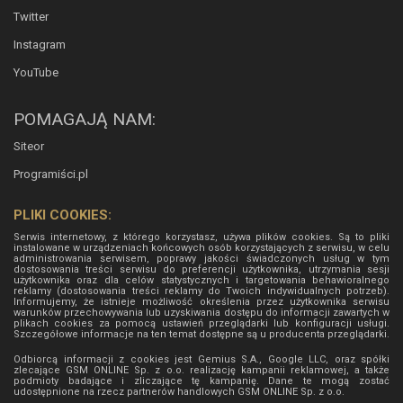
Twitter
Instagram
YouTube
POMAGAJĄ NAM:
Siteor
Programiści.pl
PLIKI COOKIES:
Serwis internetowy, z którego korzystasz, używa plików cookies. Są to pliki
instalowane w urządzeniach końcowych osób korzystających z serwisu, w celu
administrowania serwisem, poprawy jakości świadczonych usług w tym
dostosowania treści serwisu do preferencji użytkownika, utrzymania sesji
użytkownika oraz dla celów statystycznych i targetowania behawioralnego
reklamy (dostosowania treści reklamy do Twoich indywidualnych potrzeb).
Informujemy, że istnieje możliwość określenia przez użytkownika serwisu
warunków przechowywania lub uzyskiwania dostępu do informacji zawartych w
plikach cookies za pomocą ustawień przeglądarki lub konfiguracji usługi.
Szczegółowe informacje na ten temat dostępne są u producenta przeglądarki.
Odbiorcą informacji z cookies jest Gemius S.A., Google LLC, oraz spółki
zlecające GSM ONLINE Sp. z o.o. realizację kampanii reklamowej, a także
podmioty badające i zliczające tę kampanię. Dane te mogą zostać
udostępnione na rzecz partnerów handlowych
GSM ONLINE Sp. z o.o.