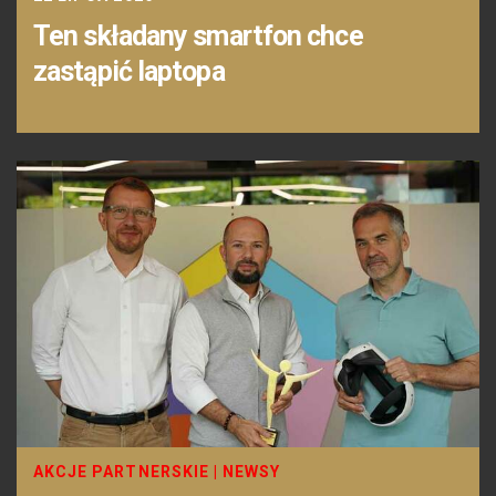
Ten składany smartfon chce
zastąpić laptopa
AKCJE PARTNERSKIE
|
NEWSY