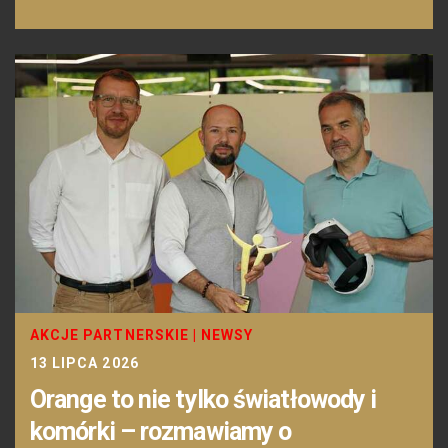
AKCJE PARTNERSKIE
|
NEWSY
13 LIPCA 2026
Orange to nie tylko światłowody i
komórki – rozmawiamy o