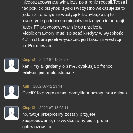
niedoszacowane,a wina lezy po stronie recesji.Tepsa i
tak póki co przynosi zyski i wszystko wskazuje,że to
jeden z trafionych inwestycji FT.Chyba,że są to
inwestycje podobne do niepotwierdzonych informacji
jakby FT przygotowywał się do przejecia
Mobilcoma,który musi spłacać kredyty w wysokości
4.7 mld Euro jezeli większość jest takich inwestycji
to..Pozdrawiam
CiepliX
pisze:
2002-07-12 20:57
kan - my tu gadamy o sim+, dyskusja o france
telekom jest malo istotna ;-)
Kan
pisze:
2002-07-12 23:14
CiepliX,to przepraszam pomyliłem newsy,mea culpa;)
CiepliX
pisze:
2002-07-13 02:11
no, twoje przeprosiny zostaly przyjete i
zaaprobowanie, nie wykluczamy cie z grona
golowiczow ;-p