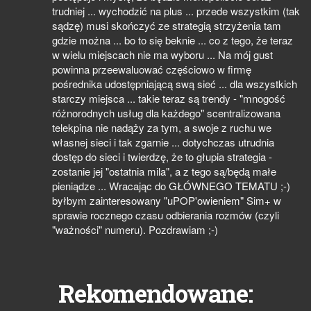
trudniej ... wychodzić na plus ... przede wszystkim (tak
sądzę) musi skończyć ze strategią strzyżenia tam
gdzie można ... bo to się beknie ... co z tego, że teraz
w wielu miejscach nie ma wyboru ... Na mój gust
powinna przeewaluować częściowo w firmę
pośrednika udostępniającą swą sieć ... dla wszystkich
starczy miejsca ... takie teraz są trendy - "mnogość
różnorodnych usług dla każdego" scentralizowana
telekpina nie nadąży za tym, a swoje z ruchu we
własnej sieci i tak zgarnie ... dotychczas utrudnia
dostęp do sieci i twierdzę, że to głupia strategia -
zostanie jej "ostatnia mila", a z tego są/będą małe
pieniądze ... Wracając do GŁÓWNEGO TEMATU ;-)
byłbym zainteresowany "uPOP'owieniem" Sim+ w
sprawie rocznego czasu odbierania rozmów (czyli
"ważności" numeru). Pozdrawiam ;-)
Rekomendowane: