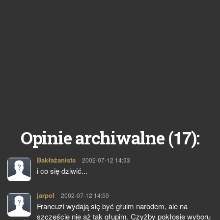
17
Opinie archiwalne (
):
Bakłażanista
pisze:
2002-07-12 14:33
i co się dziwić...
jarpol
pisze:
2002-07-12 14:50
Francuzi wydają się być głuim narodem, ale na
szczęście nie aż tak głupim. Czyżby pokłosie wyboru