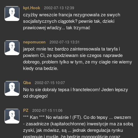
kpt.Hook
pisze:
2002-07-13 12:39
czyżby wreszcie francja rezygnowała ze swych
socjalistycznych ciągotek? pewnie tak, dzieki
prawicowej władzy... tak trzymać
nepomucen
pisze:
2002-07-13 13:31
jarpol: mnie tez bardzo zainteresowala ta taryfa i
powiem Ci, ze spodziewam sie czegos naprawde
dobrego, problem tylko w tym, ze my ciagle nie wiemy
kiedy ona bedzie.
Qba
pisze:
2002-07-15 10:07
No to sie dobraly tepsa i franctelecom! Jeden lepszy
od drugiego!
PZ
pisze:
2002-07-15 11:06
*** Kan *** No właśnie ! (FT). Co do tepsy ... owszem
- zasadnicze (kapitałochłonne) inwestycje ma za sobą
zyski, jak mówisz, są ... jednak deregulacja rynku
postępuje i myślę, że będzie monopoliście coraz