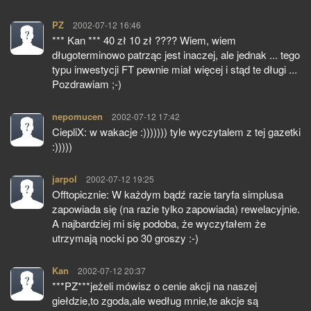
PZ
pisze:
2002-07-12 16:46
*** Kan *** 40 zł 10 zł ???? Wiem, wiem
długoterminowo patrząc jest inaczej, ale jednak ... tego
typu inwestycji FT pewnie miał więcej i stąd te długi ...
Pozdrawiam ;-)
nepomucen
pisze:
2002-07-12 17:42
CiepliX: w wakacje :))))))) tyle wyczytalem z tej gazetki
:)))))
jarpol
pisze:
2002-07-12 19:25
Offtopicznie: W każdym bądź razie taryfa simplusa
zapowiada się (na razie tylko zapowiada) rewelacyjnie.
A najbardziej mi się podoba, że wyczytałem że
utrzymają nocki po 30 groszy :-)
Kan
pisze:
2002-07-12 20:37
***PZ***jeżeli mówisz o cenie akcji na naszej
giełdzie,to zgoda,ale według mnie,te akcje są