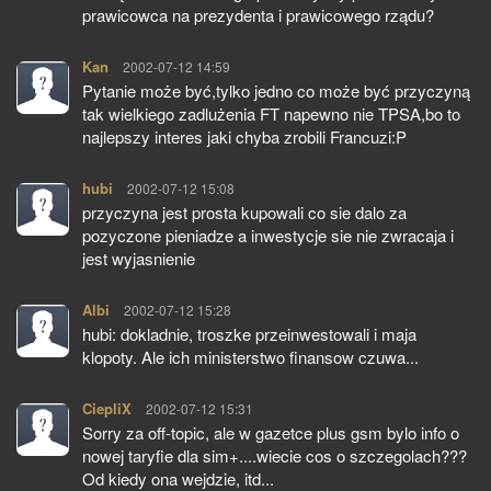
prawicowca na prezydenta i prawicowego rządu?
Kan
pisze:
2002-07-12 14:59
Pytanie może być,tylko jedno co może być przyczyną
tak wielkiego zadlużenia FT napewno nie TPSA,bo to
najlepszy interes jaki chyba zrobili Francuzi:P
hubi
pisze:
2002-07-12 15:08
przyczyna jest prosta kupowali co sie dalo za
pozyczone pieniadze a inwestycje sie nie zwracaja i
jest wyjasnienie
Albi
pisze:
2002-07-12 15:28
hubi: dokladnie, troszke przeinwestowali i maja
klopoty. Ale ich ministerstwo finansow czuwa...
CiepliX
pisze:
2002-07-12 15:31
Sorry za off-topic, ale w gazetce plus gsm bylo info o
nowej taryfie dla sim+....wiecie cos o szczegolach???
Od kiedy ona wejdzie, itd...