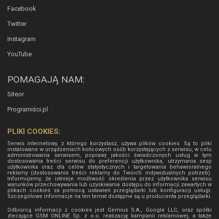
Facebook
Twitter
Instagram
YouTube
POMAGAJĄ NAM:
Siteor
Programiści.pl
PLIKI COOKIES:
Serwis internetowy, z którego korzystasz, używa plików cookies. Są to pliki
instalowane w urządzeniach końcowych osób korzystających z serwisu, w celu
administrowania serwisem, poprawy jakości świadczonych usług w tym
dostosowania treści serwisu do preferencji użytkownika, utrzymania sesji
użytkownika oraz dla celów statystycznych i targetowania behawioralnego
reklamy (dostosowania treści reklamy do Twoich indywidualnych potrzeb).
Informujemy, że istnieje możliwość określenia przez użytkownika serwisu
warunków przechowywania lub uzyskiwania dostępu do informacji zawartych w
plikach cookies za pomocą ustawień przeglądarki lub konfiguracji usługi.
Szczegółowe informacje na ten temat dostępne są u producenta przeglądarki.
Odbiorcą informacji z cookies jest Gemius S.A., Google LLC, oraz spółki
zlecające GSM ONLINE Sp. z o.o. realizację kampanii reklamowej, a także