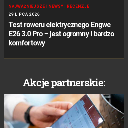
NAJWAŻNIEJSZE
|
NEWSY
|
RECENZJE
29 LIPCA 2026
Test roweru elektrycznego Engwe
E26 3.0 Pro – jest ogromny i bardzo
komfortowy
Akcje partnerskie: