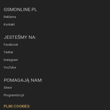
GSMONLINE.PL
Reklama
Kontakt
JESTEŚMY NA:
Facebook
Twitter
Instagram
YouTube
POMAGAJĄ NAM:
Siteor
Programiści.pl
PLIKI COOKIES: