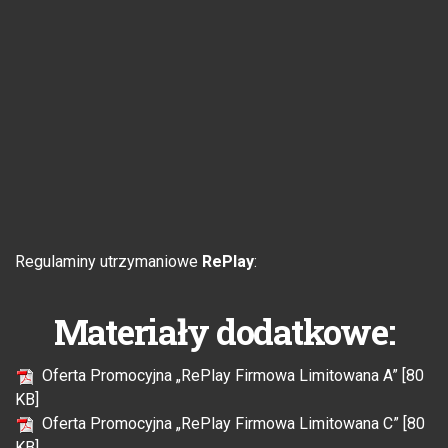
Regulaminy utrzymaniowe
RePlay
:
Materiały dodatkowe:
Oferta Promocyjna „RePlay Firmowa Limitowana A” [80
KB]
Oferta Promocyjna „RePlay Firmowa Limitowana C” [80
KB]