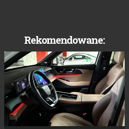
Rekomendowane: