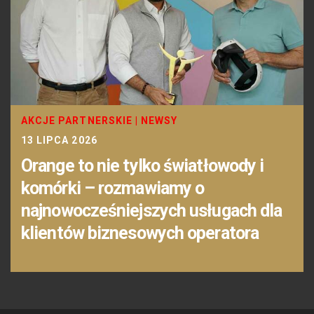
AKCJE PARTNERSKIE
|
NEWSY
13 LIPCA 2026
Orange to nie tylko światłowody i
komórki – rozmawiamy o
najnowocześniejszych usługach dla
klientów biznesowych operatora