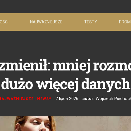
OŚCI
NAJWAŻNIEJSZE
TESTY
PROM
zmienił: mniej roz
dużo więcej danych
2 lipca 2026
autor:
Wojciech Piechock
NAJWAŻNIEJSZE
|
NEWSY