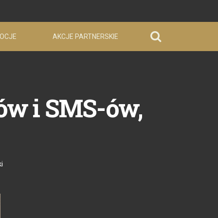
OCJE
AKCJE PARTNERSKIE
mów i SMS-ów,
i