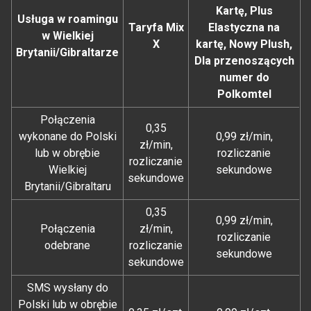
Kartę, Plus
Usługa w roamingu
Taryfa Mix
Elastyczna na
w Wielkiej
X
kartę, Nowy Plush,
Brytanii/Gibraltarze
Dla przenoszących
numer do
Polkomtel
Połączenia
0,35
wykonane do Polski
0,99 zł/min,
zł/min,
lub w obrębie
rozliczanie
rozliczanie
Wielkiej
sekundowe
sekundowe
Brytanii/Gibraltaru
0,35
0,99 zł/min,
Połączenia
zł/min,
rozliczanie
odebrane
rozliczanie
sekundowe
sekundowe
SMS wysłany do
Polski lub w obrębie