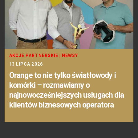
AKCJE PARTNERSKIE
|
NEWSY
13 LIPCA 2026
Orange to nie tylko światłowody i
komórki – rozmawiamy o
najnowocześniejszych usługach dla
klientów biznesowych operatora