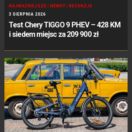
NAJWAŻNIEJSZE
|
NEWSY
|
RECENZJE
3 SIERPNIA 2026
Test Chery TIGGO 9 PHEV – 428 KM
i siedem miejsc za 209 900 zł