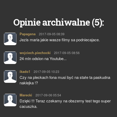
5
Opinie archiwalne (
):
Papagena
pisze:
2017-09-05 08:39
Jezis maria jakie wasze filmy sa podniecajace.
wojciech.piechocki
pisze:
2017-09-05 08:56
24 mln odslon na Youtube...
ikado1
pisze:
2017-09-05 10:23
Czy na pleckach fona musi być na stałe ta paskudna
naklejka !?
Marecki
pisze:
2017-09-06 05:54
Dzięki !!! Teraz czekamy na obszerny test tego super
cacuszka.