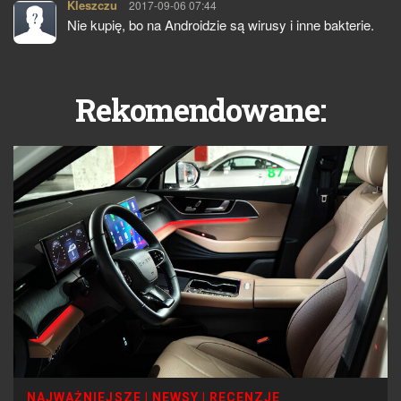
Kleszczu
pisze:
2017-09-06 07:44
Nie kupię, bo na Androidzie są wirusy i inne bakterie.
Rekomendowane:
NAJWAŻNIEJSZE
|
NEWSY
|
RECENZJE