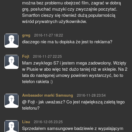
można bez problemu obejrzeć film, zagrać w dobrą
grę, posłuchać muzyki czy zwyczajnie poczytać.
Smartfon cieszy się również dużą popularnością
wśród prywatnych użytkowników.
greg
pisze:
2016-11-27 18:22
dlaczego nie ma tu dopiska że jest to reklama?
Fojt
pisze:
2016-11-27 22:25
Mam zwykłego S7 i jestem mega zadowolony. Wzięty
w Plusie w abo więc też dużo taniej niż w sklepie. Na 2
lata do następnej umowy powinien wystarczyć, bo to
telefon rakieta :)
Ambasador marki Samsung
pisze:
2016-11-28 23:54
@ Fojt - jak uważasz? Co jest największą zaletą tego
telefonu?
Lisu
pisze:
2016-12-05 23:25
Sprzedałem samsungowe badziewie z wypalającym