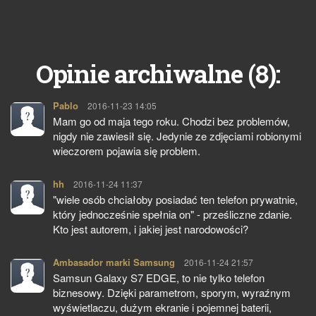
8
Opinie archiwalne (
):
Pablo
pisze:
2016-11-23 14:05
Mam go od maja tego roku. Chodzi bez problemów,
nigdy nie zawiesił się. Jedynie ze zdjęciami robionymi
wieczorem pojawia się problem.
hh
pisze:
2016-11-24 11:37
"wiele osób chciałoby posiadać ten telefon prywatnie,
który jednocześnie spełnia on" - prześliczne zdanie.
Kto jest autorem, i jakiej jest narodowości?
Ambasador marki Samsung
pisze:
2016-11-24 21:57
Samsun Galaxy S7 EDGE, to nie tylko telefon
biznesowy. Dzięki parametrom, sporym, wyraźnym
wyświetlaczu, dużym ekranie i pojemnej baterii,