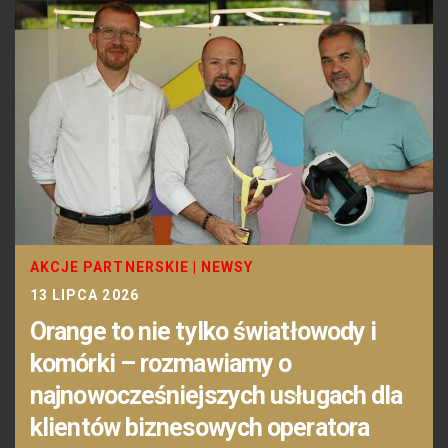
AKCJE PARTNERSKIE
|
NEWSY
13 LIPCA 2026
Orange to nie tylko światłowody i
komórki – rozmawiamy o
najnowocześniejszych usługach dla
klientów biznesowych operatora