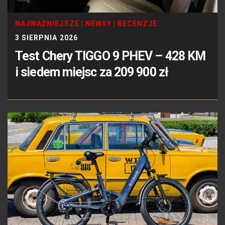
NAJWAŻNIEJSZE
|
NEWSY
|
RECENZJE
3 SIERPNIA 2026
Test Chery TIGGO 9 PHEV – 428 KM
i siedem miejsc za 209 900 zł