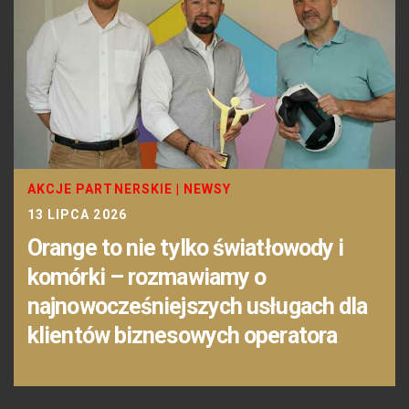
AKCJE PARTNERSKIE
|
NEWSY
13 LIPCA 2026
Orange to nie tylko światłowody i
komórki – rozmawiamy o
najnowocześniejszych usługach dla
klientów biznesowych operatora