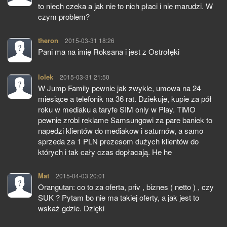
to niech czeka a jak nie to nich płaci i nie marudzi. W
czym problem?
theron
pisze:
2015-03-31 18:26
Pani ma na imię Roksana i jest z Ostrołęki
lolek
pisze:
2015-03-31 21:50
W Jump Family pewnie jak zwykle, umowa na 24
miesiące a telefonik na 36 rat. Dziekuje, kupie za pół
roku w mediaku a taryfe SIM only w Play. TiMO
pewnie zrobi reklame Samsungowi za pare baniek to
napedzi klientów do mediakow i saturnów, a samo
sprzeda za 1 PLN prezesom dużych klientów do
których i tak cały czas dopłacają. He he
Mat
pisze:
2015-04-03 20:01
Orangutan: co to za oferta, priv , biznes ( netto ) , czy
SUK ? Pytam bo nie ma takiej oferty, a jak jest to
wskaż gdzie. Dzięki