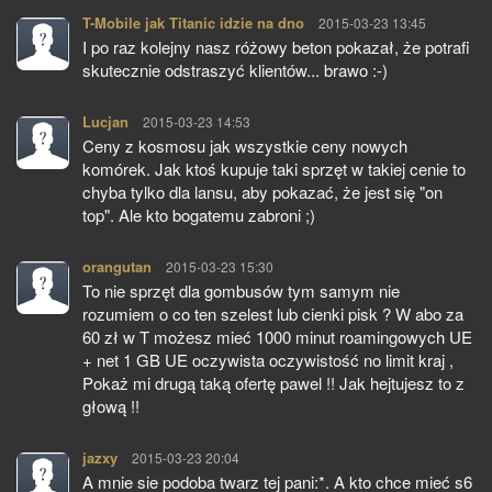
T-Mobile jak Titanic idzie na dno
pisze:
2015-03-23 13:45
I po raz kolejny nasz różowy beton pokazał, że potrafi
skutecznie odstraszyć klientów... brawo :-)
Lucjan
pisze:
2015-03-23 14:53
Ceny z kosmosu jak wszystkie ceny nowych
komórek. Jak ktoś kupuje taki sprzęt w takiej cenie to
chyba tylko dla lansu, aby pokazać, że jest się "on
top". Ale kto bogatemu zabroni ;)
orangutan
pisze:
2015-03-23 15:30
To nie sprzęt dla gombusów tym samym nie
rozumiem o co ten szelest lub cienki pisk ? W abo za
60 zł w T możesz mieć 1000 minut roamingowych UE
+ net 1 GB UE oczywista oczywistość no limit kraj ,
Pokaż mi drugą taką ofertę pawel !! Jak hejtujesz to z
głową !!
jazxy
pisze:
2015-03-23 20:04
A mnie sie podoba twarz tej pani:*. A kto chce mieć s6