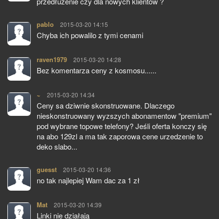
przedłużenie czy dla nowych klientów ?
pablo
pisze:
2015-03-20 14:15
Chyba ich powalilo z tymi cenami
raven1979
pisze:
2015-03-20 14:28
Bez komentarza ceny z kosmosu......
~
pisze:
2015-03-20 14:34
Ceny sa dziwnie skonstruowane. Dlaczego
nieskonstruowany wyzszych abonamentow "premium"
pod wybrane topowe telefony? Jeśli oferta konczy się
na abo 129zl a ma tak zaporowa cene urzedzenie to
deko slabo...
guesst
pisze:
2015-03-20 14:36
no tak najlepiej Wam dac za 1 zł
Mat
pisze:
2015-03-20 14:39
Linki nie działają