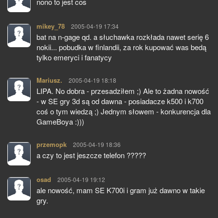
nono to jest cos
mikey_78
pisze:
2005-04-19 17:34
bat na n-gage qd. a słuchawka rozkłada nawet serię 6
nokii... pobudka w finlandii, za rok kupować was bedą
tylko emeryci i fanatycy
Mariusz.
pisze:
2005-04-19 18:18
LIPA. No dobra - przesadziłem ;) Ale to żadna nowość
- w SE gry 3d są od dawna - posiadacze k500 i k700
coś o tym wiedzą ;) Jednym słowem - konkurencja dla
GameBoya :)))
przemopk
pisze:
2005-04-19 18:36
a czy to jest jeszcze telefon ?????
osad
pisze:
2005-04-19 19:12
ale nowość, mam SE K700i i gram już dawno w takie
gry.