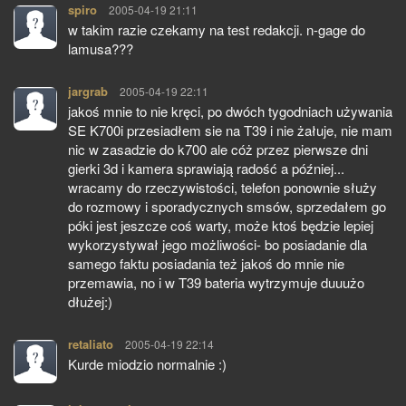
spiro
pisze:
2005-04-19 21:11
w takim razie czekamy na test redakcji. n-gage do
lamusa???
jargrab
pisze:
2005-04-19 22:11
jakoś mnie to nie kręci, po dwóch tygodniach używania
SE K700i przesiadłem sie na T39 i nie żałuje, nie mam
nic w zasadzie do k700 ale cóż przez pierwsze dni
gierki 3d i kamera sprawiają radość a później...
wracamy do rzeczywistości, telefon ponownie służy
do rozmowy i sporadycznych smsów, sprzedałem go
póki jest jeszcze coś warty, może ktoś będzie lepiej
wykorzystywał jego możliwości- bo posiadanie dla
samego faktu posiadania też jakoś do mnie nie
przemawia, no i w T39 bateria wytrzymuje duuużo
dłużej:)
retaliato
pisze:
2005-04-19 22:14
Kurde miodzio normalnie :)