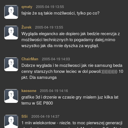
qmaty
pisze:
2005-04-19 13:55
fajnie że są takie możliwości, tylko po co?
Żurek
pisze:
2005-04-19 13:55
Wygląda elegancko ale dopiero jak bedzie recenzja z
możliwości technicznych to pogadamy dalej,mimo
wszystko jak dla mnie dyszka za wygląd.
ChairMan
pisze:
2005-04-19 14:03
Dobrze wyglada i te mozliwosci jak nie samsung beda
cenny starszych fonow leciec w dol powoli:))))))))))) 10
pkt. Dla samsunga
kaosone
pisze:
2005-04-19 14:16
grafike 3d i drzenie w czasie gry mialem juz kilka lat
temu w SE P800
SSi
pisze:
2005-04-19 14:37
1 mln wielokontow - niezle. to moc pierwszej generacji