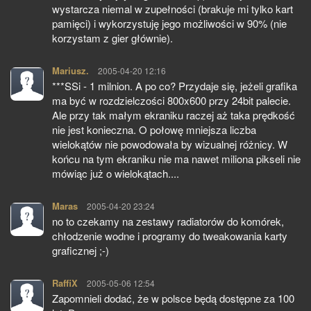
wystarcza niemal w zupełności (brakuje mi tylko kart
pamięci) i wykorzystuję jego możliwości w 90% (nie
korzystam z gier głównie).
Mariusz.
pisze:
2005-04-20 12:16
***SSi - 1 milnion. A po co? Przydaje się, jeżeli grafika
ma być w rozdzielczości 800x600 przy 24bit palecie.
Ale przy tak małym ekraniku raczej aż taka prędkość
nie jest konieczna. O połowę mniejsza liczba
wielokątów nie powodowała by wizualnej różnicy. W
końcu na tym ekraniku nie ma nawet miliona pikseli nie
mówiąc już o wielokątach....
Maras
pisze:
2005-04-20 23:24
no to czekamy na zestawy radiatorów do komórek,
chłodzenie wodne i programy do tweakowania karty
graficznej ;-)
RaffiX
pisze:
2005-05-06 12:54
Zapomnieli dodać, że w polsce będą dostępne za 100