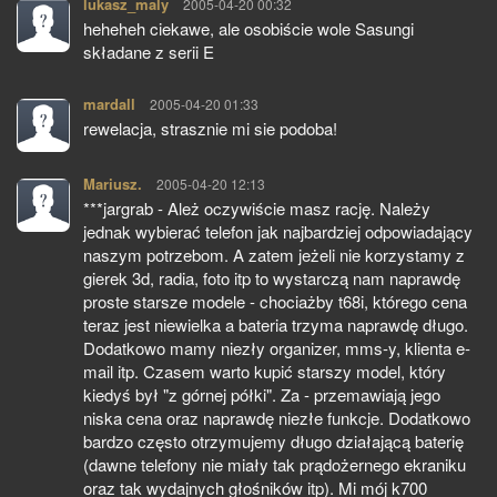
lukasz_maly
pisze:
2005-04-20 00:32
heheheh ciekawe, ale osobiście wole Sasungi
składane z serii E
mardall
pisze:
2005-04-20 01:33
rewelacja, strasznie mi sie podoba!
Mariusz.
pisze:
2005-04-20 12:13
***jargrab - Ależ oczywiście masz rację. Należy
jednak wybierać telefon jak najbardziej odpowiadający
naszym potrzebom. A zatem jeżeli nie korzystamy z
gierek 3d, radia, foto itp to wystarczą nam naprawdę
proste starsze modele - chociażby t68i, którego cena
teraz jest niewielka a bateria trzyma naprawdę długo.
Dodatkowo mamy niezły organizer, mms-y, klienta e-
mail itp. Czasem warto kupić starszy model, który
kiedyś był "z górnej półki". Za - przemawiają jego
niska cena oraz naprawdę niezłe funkcje. Dodatkowo
bardzo często otrzymujemy długo działającą baterię
(dawne telefony nie miały tak prądożernego ekraniku
oraz tak wydajnych głośników itp). Mi mój k700