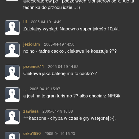
akceleratorow pc - poczciwych Monsterow 3dfx. Ale ta
technika do przodu idzie... :)
lll
pisze:
2005-04-19 14:49
Zajefajny wygląd. Napewno super jakość 10pkt.
jezior.fm
pisze:
2005-04-19 14:50
no no - ładne cacko , ciekawe ile kosztuje ???
przemek11
pisze:
2005-04-19 14:52
Ciekawe jaką baterię ma to cacko??
,,
pisze:
2005-04-19 15:07
a jest na to gran turismo ?? albo chociarz NFSik
zawiasa
pisze:
2005-04-19 16:08
***kaosone - chyba w czasie gry wstępnej ;-).
orko1990
pisze:
2005-04-19 16:23