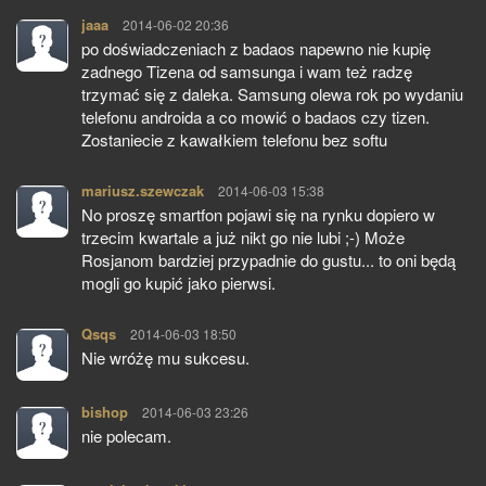
jaaa
pisze:
2014-06-02 20:36
po doświadczeniach z badaos napewno nie kupię
zadnego Tizena od samsunga i wam też radzę
trzymać się z daleka. Samsung olewa rok po wydaniu
telefonu androida a co mowić o badaos czy tizen.
Zostaniecie z kawałkiem telefonu bez softu
mariusz.szewczak
pisze:
2014-06-03 15:38
No proszę smartfon pojawi się na rynku dopiero w
trzecim kwartale a już nikt go nie lubi ;-) Może
Rosjanom bardziej przypadnie do gustu... to oni będą
mogli go kupić jako pierwsi.
Qsqs
pisze:
2014-06-03 18:50
Nie wróżę mu sukcesu.
bishop
pisze:
2014-06-03 23:26
nie polecam.