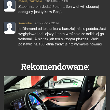
maciej.zakrocki
pisze:
2014-06-05 11:03
Zapomniałem dodać że smartfon w chwili obecnej
dostępny jest tylko w Rosji.
Weronka
pisze:
2014-06-19 22:24
to Diamond od telefunkena bardziej mi sie podoba.Jest
wyglądowo ładniejszy i mam wrażanie ze solidniej go
wykonali. A nie tak jak ten o którym piszesz. Wole
postawić na 100 letnia tradycje niż wymyśle nowinki.
Rekomendowane: