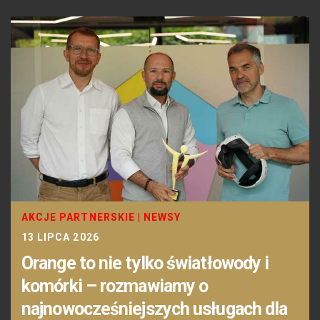
AKCJE PARTNERSKIE
|
NEWSY
13 LIPCA 2026
Orange to nie tylko światłowody i
komórki – rozmawiamy o
najnowocześniejszych usługach dla