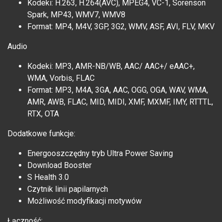
Kodeki: H.263, H.264(AVC), MPEG4, VC-1, Sorenson
Spark, MP43, WMV7, WMV8
Format: MP4, M4V, 3GP, 3G2, WMV, ASF, AVI, FLV, MKV
Audio
Kodeki: MP3, AMR-NB/WB, AAC/ AAC+/ eAAC+,
WMA, Vorbis, FLAC
Format: MP3, M4A, 3GA, AAC, OGG, OGA, WAV, WMA,
AMR, AWB, FLAC, MID, MIDI, XMF, MXMF, IMY, RTTTL,
RTX, OTA
Dodatkowe funkcje:
Energooszczędny tryb Ultra Power Saving
Download Booster
S Health 3.0
Czytnik linii papilarnych
Możliwość modyfikacji motywów
Łączność: