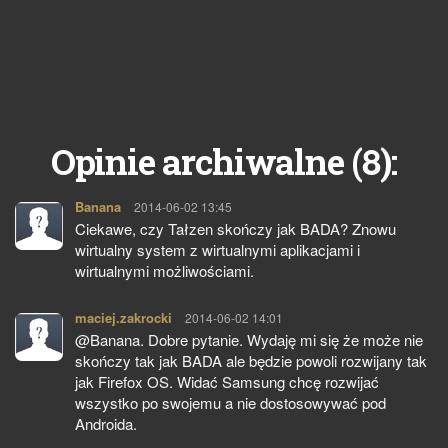
8
Opinie archiwalne (
):
Banana
pisze:
2014-06-02 13:45
Ciekawe, czy Tałzen skończy jak BADA? Znowu
wirtualny system z wirtualnymi aplikacjami i
wirtualnymi możliwościami.
maciej.zakrocki
pisze:
2014-06-02 14:01
@Banana. Dobre pytanie. Wydaję mi się że może nie
skończy tak jak BADA ale będzie powoli rozwijany tak
jak Firefox OS. Widać Samsung chcę rozwijać
wszystko po swojemu a nie dostosowywać pod
Androida.