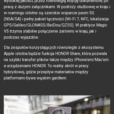
wysokiej jakości, przez równoległą edycję dokumentów, po
pracę z dużymi załącznikami. W podróży służbowej w kraju i
w roamingu istotne są szerokie wsparcie pasm 5G
(NSA/SA) i pełny pakiet łączności (Wi-Fi 7, NFC, lokalizacja
GPS/Galileo/GLONASS/BeiDou/QZSS). W praktyce Magic
V5 trzyma stabilne połączenie zarówno w kraju, jak i
podczas wyjazdów.
Dla zespołów korzystających równolegle z ekosystemu
Apple istotna będzie funkcja HONOR Share, która pozwala
na szybki transfer plików także między iPhone’em/Mac’em
a urządzeniami HONOR. To realny skrót w pracy
hybrydowej, gdzie przepływ materiałów między
platformami bywa wąskim gardłem.