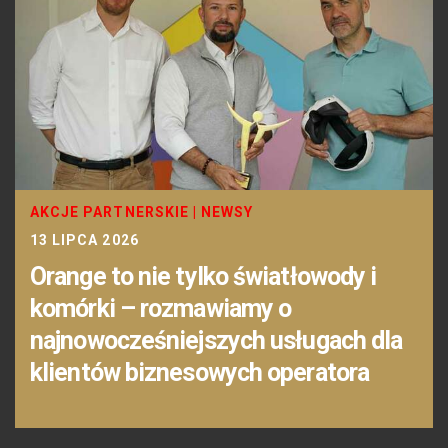
AKCJE PARTNERSKIE
|
NEWSY
13 LIPCA 2026
Orange to nie tylko światłowody i
komórki – rozmawiamy o
najnowocześniejszych usługach dla
klientów biznesowych operatora