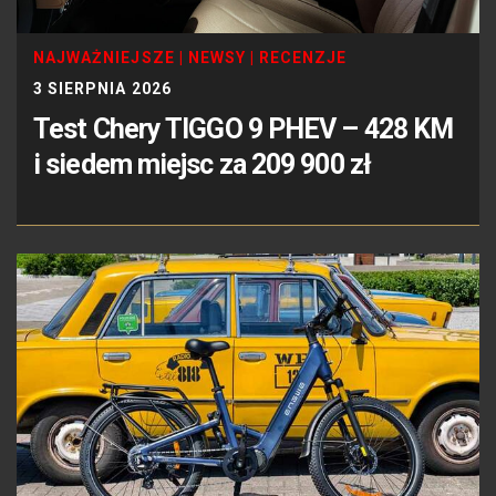
NAJWAŻNIEJSZE
|
NEWSY
|
RECENZJE
3 SIERPNIA 2026
Test Chery TIGGO 9 PHEV – 428 KM
i siedem miejsc za 209 900 zł