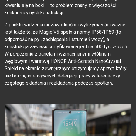
kiwaniu się na boki — to problem znany z większości
konkurencyjnych konstrukcji.
Z punktu widzenia niezawodności i wytrzymałości ważne
jest także to, że Magic V5 spełnia normy IP58/IP59 (to
odporność na pył, zachlapania i strumień wody), a
konstrukcja zawiasu certyfikowana jest na 500 tys. złożeń.
W połączeniu z panelami wzmacnianymi włóknem
węglowym i warstwą HONOR Anti-Scratch NanoCrystal
Shield na ekranie zewnętrznym otrzymujemy sprzęt, który
nie boi się intensywnych delegacji, pracy w terenie czy
częstego składania i rozkładania podczas spotkań.