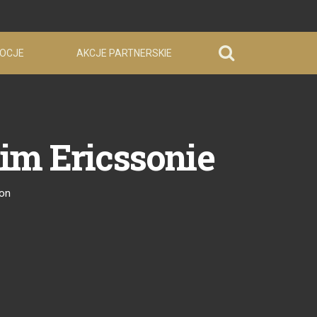
OCJE
AKCJE PARTNERSKIE
im Ericssonie
son