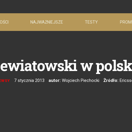
OŚCI
NAJWAŻNIEJSZE
TESTY
PROM
ewiatowski w polsk
7 stycznia 2013
autor:
Wojciech Piechocki
Żródło:
Erics
EWSY