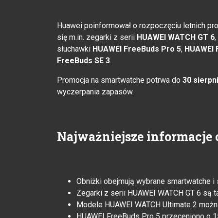
Huawei poinformował o rozpoczęciu letnich pro
się m.in. zegarki z serii
HUAWEI WATCH GT 6
,
słuchawki
HUAWEI FreeBuds Pro 5
,
HUAWEI F
FreeBuds SE 3
.
Promocja na smartwatche potrwa do
30 sierpni
wyczerpania zapasów.
Najważniejsze informacje 
Obniżki obejmują wybrane smartwatche i 
Zegarki z serii HUAWEI WATCH GT 6 są ta
Modele HUAWEI WATCH Ultimate 2 można k
HUAWEI FreeBuds Pro 5 przeceniono o 15