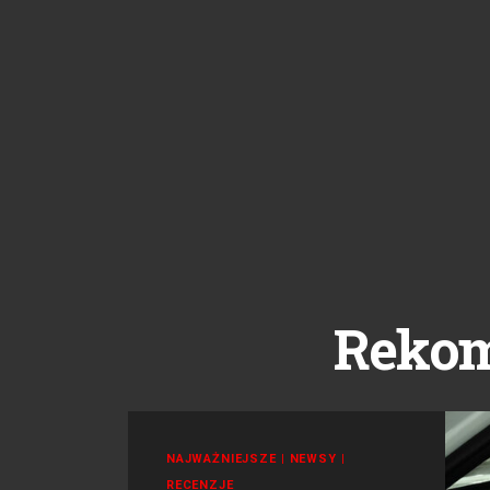
Reko
NAJWAŻNIEJSZE
|
NEWSY
|
RECENZJE