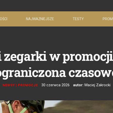
OŚCI
NAJWAŻNIEJSZE
TESTY
PROM
 zegarki w promocji -
ograniczona czasow
30 czerwca 2026
autor:
Maciej Zakrocki
NEWSY
|
PROMOCJE