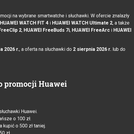
mocji na wybrane smartwatche i słuchawki. W ofercie znalazły
HUAWEI WATCH FIT 4
i
HUAWEI WATCH Ultimate 2
, a także
reeClip 2
,
HUAWEI FreeBuds 7i
,
HUAWEI FreeArc
i
HUAWEI
a 2026 r.
, a oferta na słuchawki do
2 sierpnia 2026 r.
lub do
o promocji Huawei
słuchawki Huawei.
ńsze o 100 zł.
upić o 500 zł taniej.
0 zł.