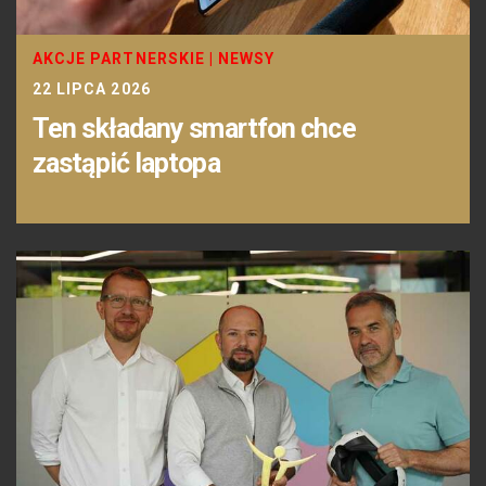
AKCJE PARTNERSKIE
|
NEWSY
22 LIPCA 2026
Ten składany smartfon chce
zastąpić laptopa