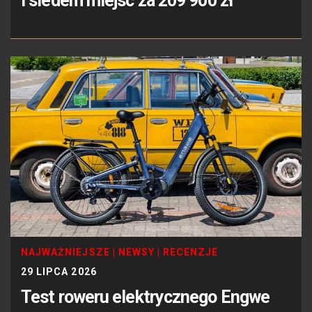
i siedem miejsc za 209 900 zł
NAJWAŻNIEJSZE
|
NEWSY
|
RECENZJE
29 LIPCA 2026
Test roweru elektrycznego Engwe