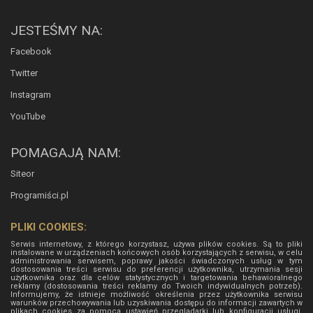
JESTEŚMY NA:
Facebook
Twitter
Instagram
YouTube
POMAGAJĄ NAM:
Siteor
Programiści.pl
PLIKI COOKIES:
Serwis internetowy, z którego korzystasz, używa plików cookies. Są to pliki
instalowane w urządzeniach końcowych osób korzystających z serwisu, w celu
administrowania serwisem, poprawy jakości świadczonych usług w tym
dostosowania treści serwisu do preferencji użytkownika, utrzymania sesji
użytkownika oraz dla celów statystycznych i targetowania behawioralnego
reklamy (dostosowania treści reklamy do Twoich indywidualnych potrzeb).
Informujemy, że istnieje możliwość określenia przez użytkownika serwisu
warunków przechowywania lub uzyskiwania dostępu do informacji zawartych w
plikach cookies za pomocą ustawień przeglądarki lub konfiguracji usługi.