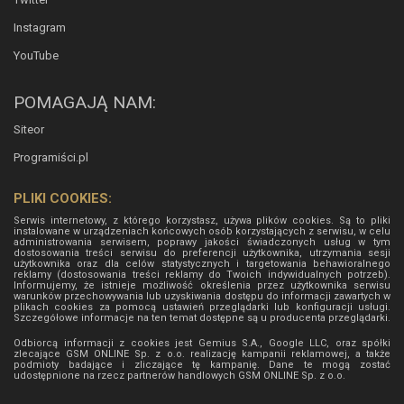
Instagram
YouTube
POMAGAJĄ NAM:
Siteor
Programiści.pl
PLIKI COOKIES:
Serwis internetowy, z którego korzystasz, używa plików cookies. Są to pliki
instalowane w urządzeniach końcowych osób korzystających z serwisu, w celu
administrowania serwisem, poprawy jakości świadczonych usług w tym
dostosowania treści serwisu do preferencji użytkownika, utrzymania sesji
użytkownika oraz dla celów statystycznych i targetowania behawioralnego
reklamy (dostosowania treści reklamy do Twoich indywidualnych potrzeb).
Informujemy, że istnieje możliwość określenia przez użytkownika serwisu
warunków przechowywania lub uzyskiwania dostępu do informacji zawartych w
plikach cookies za pomocą ustawień przeglądarki lub konfiguracji usługi.
Szczegółowe informacje na ten temat dostępne są u producenta przeglądarki.
Odbiorcą informacji z cookies jest Gemius S.A., Google LLC, oraz spółki
zlecające GSM ONLINE Sp. z o.o. realizację kampanii reklamowej, a także
podmioty badające i zliczające tę kampanię. Dane te mogą zostać
udostępnione na rzecz partnerów handlowych
GSM ONLINE Sp. z o.o.