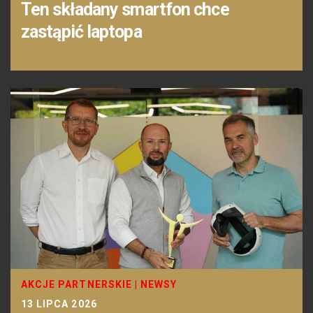
Ten składany smartfon chce
zastąpić laptopa
AKCJE PARTNERSKIE
|
NEWSY
13 LIPCA 2026