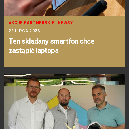
AKCJE PARTNERSKIE
|
NEWSY
22 LIPCA 2026
Ten składany smartfon chce
zastąpić laptopa