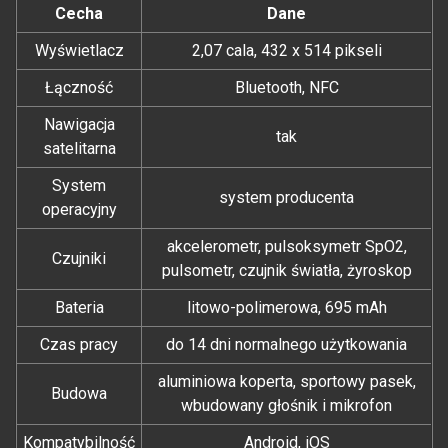
Cecha
Dane
Wyświetlacz
2,07 cala, 432 x 514 pikseli
Łączność
Bluetooth, NFC
Nawigacja
tak
satelitarna
System
system producenta
operacyjny
akcelerometr, pulsoksymetr SpO2,
Czujniki
pulsometr, czujnik światła, żyroskop
Bateria
litowo-polimerowa, 695 mAh
Czas pracy
do 14 dni normalnego użytkowania
aluminiowa koperta, sportowy pasek,
Budowa
wbudowany głośnik i mikrofon
Kompatybilność
Android, iOS