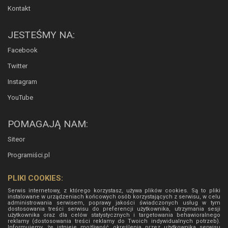
Kontakt
JESTEŚMY NA:
Facebook
Twitter
Instagram
YouTube
POMAGAJĄ NAM:
Siteor
Programiści.pl
PLIKI COOKIES:
Serwis internetowy, z którego korzystasz, używa plików cookies. Są to pliki
instalowane w urządzeniach końcowych osób korzystających z serwisu, w celu
administrowania serwisem, poprawy jakości świadczonych usług w tym
dostosowania treści serwisu do preferencji użytkownika, utrzymania sesji
użytkownika oraz dla celów statystycznych i targetowania behawioralnego
reklamy (dostosowania treści reklamy do Twoich indywidualnych potrzeb).
Informujemy, że istnieje możliwość określenia przez użytkownika serwisu