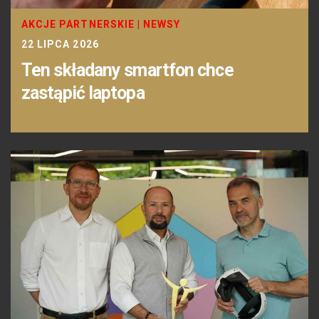
AKCJE PARTNERSKIE
|
NEWSY
22 LIPCA 2026
Ten składany smartfon chce
zastąpić laptopa