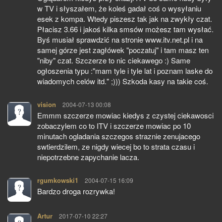
w TV i słyszałem, że koleś gadał coś o wysyłaniu
esek z kompa. Wtedy piszesz tak jak na zwykły czat.
Płacisz 3.66 i jakoś kilka smsów możesz tam wysłać.
Byś musiał sprawdzić na stronie www.itv.net.pl i na
samej górze jest zagłówek "poczatuj" i tam masz ten
"niby" czat. Szczerze to nic ciekawego :) Same
ogłoszenia typu :"mam tyle i tyle lat i poznam laske do
wiadomych celów itd." ;))) Szkoda kasy na takie coś.
vision
pisze:
2004-07-13 00:08
Emmm szczerze mowiac kiedys z czystej ciekawosci
zobaczylem co to ITV i szczerze mowiac po 10
minutach ogladania szczegos straznie zenujacego
swtierdzilem, ze nigdy wiecej bo to strata czasu i
niepotrzebne zapychanie lacza.
rgumkowski1
pisze:
2004-07-15 16:09
Bardzo droga rozrywka!
Artur
pisze:
2017-07-10 22:27