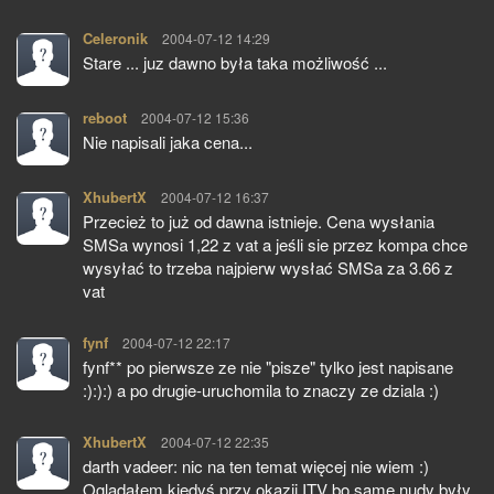
Celeronik
pisze:
2004-07-12 14:29
Stare ... juz dawno była taka możliwość ...
reboot
pisze:
2004-07-12 15:36
Nie napisali jaka cena...
XhubertX
pisze:
2004-07-12 16:37
Przecież to już od dawna istnieje. Cena wysłania
SMSa wynosi 1,22 z vat a jeśli sie przez kompa chce
wysyłać to trzeba najpierw wysłać SMSa za 3.66 z
vat
fynf
pisze:
2004-07-12 22:17
fynf** po pierwsze ze nie "pisze" tylko jest napisane
:):):) a po drugie-uruchomila to znaczy ze dziala :)
XhubertX
pisze:
2004-07-12 22:35
darth vadeer: nic na ten temat więcej nie wiem :)
Oglądałem kiedyś przy okazji ITV bo same nudy były