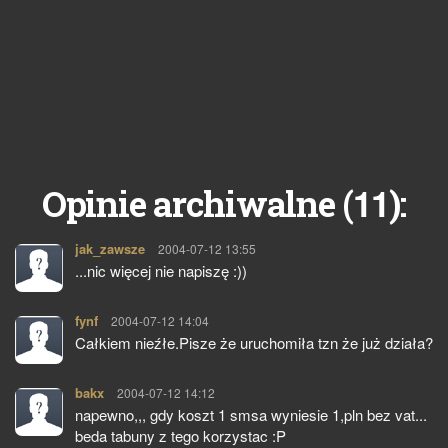
11
Opinie archiwalne (
):
jak_zawsze
pisze:
2004-07-12 13:55
...nic więcej nie napiszę :))
fynf
pisze:
2004-07-12 14:04
Całkiem nieźłe.Pisze że uruchomiła tzn że już działa?
bakx
pisze:
2004-07-12 14:12
napewno,,, gdy koszt 1 smsa wyniesie 1,pln bez vat...
beda tabuny z tego korzystac :P