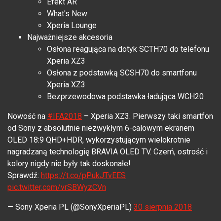
Efekt AR
What's New
Xperia Lounge
Najważniejsze akcesoria
Osłona reagująca na dotyk SCTH70 do telefonu
Xperia XZ3
Osłona z podstawką SCSH70 do smartfonu
Xperia XZ3
Bezprzewodowa podstawka ładująca WCH20
Nowość na
#IFA2018
– Xperia XZ3. Pierwszy taki smartfon
od Sony z absolutnie niezwykłym 6-calowym ekranem
OLED 18:9 QHD+HDR, wykorzystującym wielokrotnie
nagradzaną technologię BRAVIA OLED TV. Czerń, ostrość i
kolory nigdy nie były tak doskonałe!
Sprawdź:
https://t.co/pPukJTvEES
pic.twitter.com/vrSBWyzCVn
— Sony Xperia PL (@SonyXperiaPL)
30 sierpnia 2018