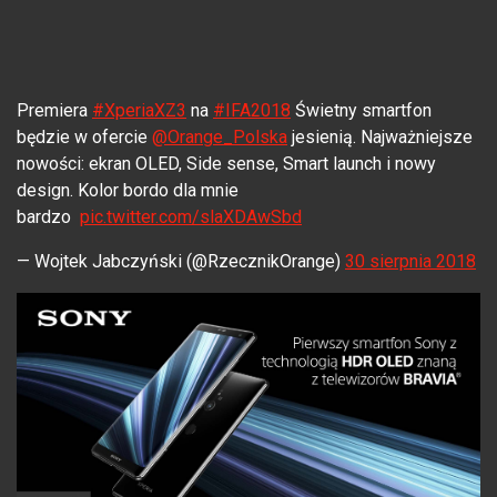
Premiera
#XperiaXZ3
na
#IFA2018
Świetny smartfon
będzie w ofercie
@Orange_Polska
jesienią. Najważniejsze
nowości: ekran OLED, Side sense, Smart launch i nowy
design. Kolor bordo dla mnie
bardzo
pic.twitter.com/slaXDAwSbd
— Wojtek Jabczyński (@RzecznikOrange)
30 sierpnia 2018