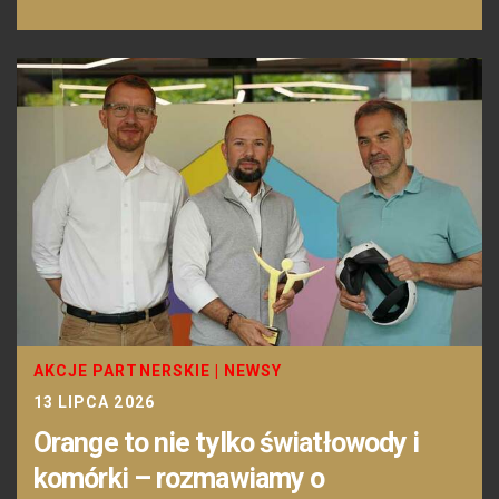
AKCJE PARTNERSKIE
|
NEWSY
13 LIPCA 2026
Orange to nie tylko światłowody i
komórki – rozmawiamy o