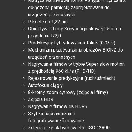
Matryca warstwowa Exmor RS typu 1/2,3 cala z
dołączoną pamięcią zaprojektowana do
urządzeń przenośnych
Piksele co 1,22 μm
Obiektyw G firmy Sony o ogniskowej 25 mm i
przysłonie f/2,0
Predykcyjny hybrydowy autofokus (0,03 s)
Mechanizm przetwarzania obrazów BIONZ do
urządzeń przenośnych
Nagrywanie filmów w trybie Super slow motion
z prędkością 960 kl./s (FHD/HD)
Rejestrowanie predykcyjne (ruch/uśmiech)
Autofokus ciągły
8-krotny zoom cyfrowy (zdjęcia i filmy)
Zdjęcia HDR
Nagrywanie filmów 4K HDR6
Szybkie uruchamianie i
fotografowanie/filmowanie
Zdjęcia przy słabym świetle: ISO 12800