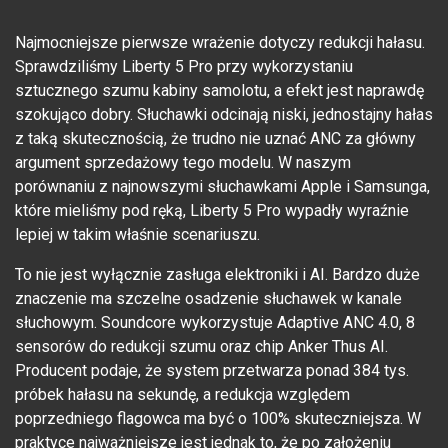
Najmocniejsze pierwsze wrażenie dotyczy redukcji hałasu.
Sprawdziliśmy Liberty 5 Pro przy wykorzystaniu
sztucznego szumu kabiny samolotu, a efekt jest naprawdę
szokująco dobry. Słuchawki odcinają niski, jednostajny hałas
z taką skutecznością, że trudno nie uznać ANC za główny
argument sprzedażowy tego modelu. W naszym
porównaniu z najnowszymi słuchawkami Apple i Samsunga,
które mieliśmy pod ręką, Liberty 5 Pro wypadły wyraźnie
lepiej w takim właśnie scenariuszu.
To nie jest wyłącznie zasługa elektroniki i AI. Bardzo duże
znaczenie ma szczelne osadzenie słuchawek w kanale
słuchowym. Soundcore wykorzystuje Adaptive ANC 4.0, 8
sensorów do redukcji szumu oraz chip Anker Thus AI.
Producent podaje, że system przetwarza ponad 384 tys.
próbek hałasu na sekundę, a redukcja względem
poprzedniego flagowca ma być o 100% skuteczniejsza. W
praktyce najważniejsze jest jednak to, że po założeniu