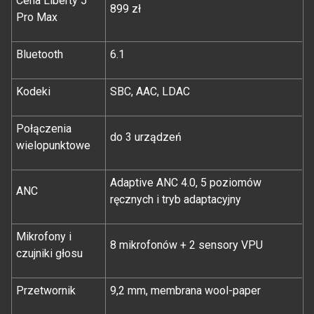
Cena Liberty 5
899 zł
Pro Max
Bluetooth
6.1
Kodeki
SBC, AAC, LDAC
Połączenia
do 3 urządzeń
wielopunktowe
Adaptive ANC 4.0, 5 poziomów
ANC
ręcznych i tryb adaptacyjny
Mikrofony i
8 mikrofonów + 2 sensory VPU
czujniki głosu
Przetwornik
9,2 mm, membrana wool-paper