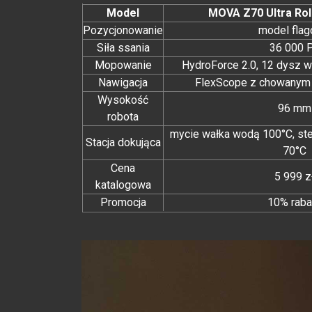
Model
MOVA Z70 Ultra Rol
Pozycjonowanie
model fla
Siła ssania
36 000 
Mopowanie
HydroForce 2.0, 12 dysz 
Nawigacja
FlexScope z chowanym 
Wysokość
96 mm
robota
mycie wałka wodą 100°C, ster
Stacja dokująca
70°C
Cena
5 999 z
katalogowa
Promocja
10% raba