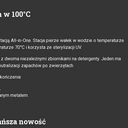
m w 100°C
acją All-in-One. Stacja pierze wałek w wodzie o temperaturze
urze 70°C i korzysta ze sterylizacji UV.
 z dwoma niezależnymi zbiornikami na detergenty. Jeden ma
utralizacji zapachów po zwierzętach.
kończenia:
,
wanym metalem.
tańsza nowość