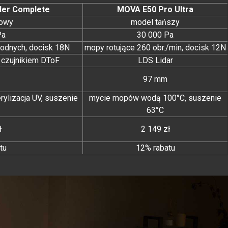
ler Complete
MOVA E50 Pro Ultra
gowy
model tańszy
Pa
30 000 Pa
wodnych, docisk 18N
mopy rotujące 260 obr./min, docisk 12N
czujnikiem DToF
LDS Lidar
97 mm
ylizacja UV, suszenie
mycie mopów wodą 100°C, suszenie
63°C
ł
2 149 zł
tu
12% rabatu