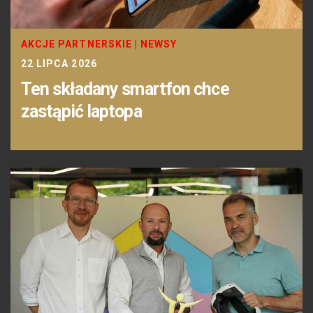
AKCJE PARTNERSKIE
|
NEWSY
22 LIPCA 2026
Ten składany smartfon chce
zastąpić laptopa