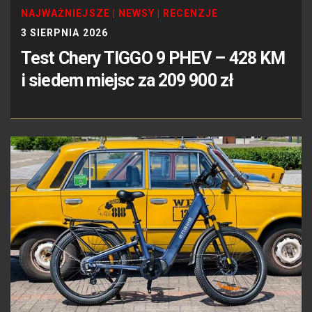
NAJWAŻNIEJSZE
|
NEWSY
|
RECENZJE
3 SIERPNIA 2026
Test Chery TIGGO 9 PHEV – 428 KM
i siedem miejsc za 209 900 zł