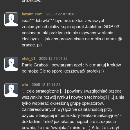
prezesów...
fazafm.com
pisze:
2005-12-18 10:07
issa*** lub wlo*** byc moze ktos z waszych
znajomych chcialby kupic aparat Jablotron GDP-02
posiadam taki praktycznie nie uzywany w stanie
idealnym ... jak cos prosze pisac na meila (kamaz @
orange. pl)
olek_01
pisze:
2005-12-19 01:32
Panie Graboś - powtarzam apel : Nie markuj kroków
bo może Cie to sporo kosztować( stołek) :)
wlo
pisze:
2005-12-19 11:21
"...cele strategiczne [...] powinny uwzględniać przede
wszystkim rozwój rynku i nowych technologii [...] a nie
tylko wspierać określoną grupę operatorów,
zainteresowanych wyłącznie działalnością przy
użyciu istniejącej infrastruktury telekomunikacyjnej" -
dokładnie! Tele2 już sika po nogach ze szczęścia
pewnie, że ma "swojaka" ministra ;-) A to, że szeryf