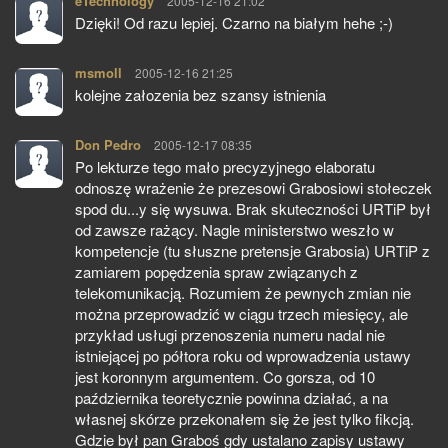
eTechnology
pisze:
2005-12-16 21:02
Dzięki! Od razu lepiej. Czarno na białym hehe ;-)
msmoll
pisze:
2005-12-16 21:25
kolejne załozenia bez szansy istnienia
Don Pedro
pisze:
2005-12-17 08:35
Po lekturze tego mało precyzyjnego elaboratu
odnoszę wrażenie że prezesowi Grabosiowi stołeczek
spod du...y się wysuwa. Brak skuteczności URTiP był
od zawsze rażący. Nagle ministerstwo weszło w
kompetencje (tu słuszne pretensje Grabosia) URTiP z
zamiarem popędzenia spraw związanych z
telekomunikacją. Rozumiem że pewnych zmian nie
można przeprowadzić w ciągu trzech miesięcy, ale
przykład usługi przenoszenia numeru nadal nie
istniejącej po półtora roku od wprowadzenia ustawy
jest koronnym argumentem. Co gorsza, od 10
października teoretycznie powinna działać, a na
własnej skórze przekonałem się że jest tylko fikcją.
Gdzie był pan Graboś gdy ustalano zapisy ustawy