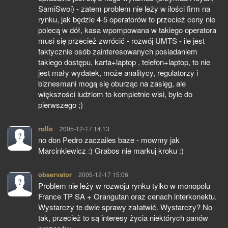
SamiSwoi) - zatem problem nie leży w ilości firm na
rynku, jak będzie 4-5 operatorów to przecież ceny nie
polecą w dół, kasa wpompowana w takiego operatora
musi się przecież zwrócić - rozwój UMTS - ile jest
faktycznie osób zainteresowanych posiadaniem
takiego dostępu, karta+laptop , telefon+laptop, to nie
jest mały wydatek, może analitycy, regulatorzy i
biznesmani mogą się oburząc na zasięg, ale
większości ludziom to kompletnie wisi, byle do
pierwszego ;)
rollo
pisze:
2005-12-17 14:13
no don Pedro zaczailes baze - mowmy jak
Marcinkiewicz :) Grabos nie markuj kroku :)
observator
pisze:
2005-12-17 15:06
Problem nie leży w rozwoju rynku tylko w monopolu
France TP SA + Orangutan oraz cenach interkonektu.
Wystarczy te dwie sprawy załatwić. Wystarczy? No
tak, przecież to są interesy życia niektórych panów