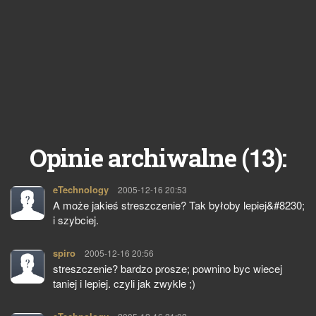
13
Opinie archiwalne (
):
eTechnology
pisze:
2005-12-16 20:53
A może jakieś streszczenie? Tak byłoby lepiej&#8230;
i szybciej.
spiro
pisze:
2005-12-16 20:56
streszczenie? bardzo prosze; pownino byc wiecej
taniej i lepiej. czyli jak zwykle ;)