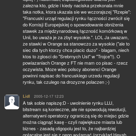
zalezna kto, gdzie i kiedy naciska przekonala mnie
taka notka, ktora ukazala sie we wczorajszej "Rzepie":
"Francuski urząd regulacji rynku łączności zwrócił się
do Komisji Europejskiej o spowodowanie obniżenia
stawek za międzynarodową łączność komórkową w
Unii, bo uważa je za zbyt wysokie.". LOL Ja uwazam,
ze stawki w Orange sa stanowczo za wysokie ("ale to
siec dla tych ktorzy chca placic duzo" - blagam, niech
ktos to zglosci do "Srebrnych Ust" w "Trojce"!). O
powiazaniach Orange z FT nie mam co pisac - rzecz
oczywista. Moze wiec polscy abonenci Orange
powinni napisac do francuskiego urzedu regulacji
rynku, tak czulego na drozyzne polaczen ;-)
Lidl
pisze:
2005-12-17 12:23
A tak sobie napiszę:D - uwolnienie rynku LLU,
bitstream są konieczne, ale nie spowodują rewolucji,
alternatywni operatorzy ograniczą się do miejsc gdzie
można ciągnąć kasę - czyli największe miasta lub
biznes - zasadą oligopolu jest to, że najbardziej
opłacalne jest się z nego wyłamać (przykład Heyah,