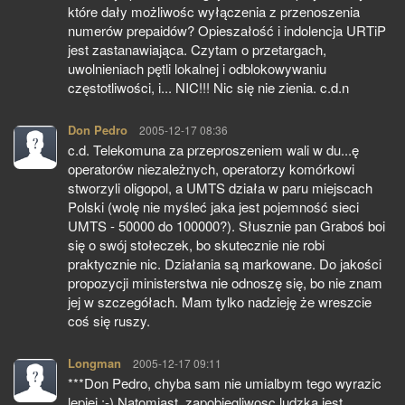
które dały możliwośc wyłączenia z przenoszenia
numerów prepaidów? Opieszałość i indolencja URTiP
jest zastanawiająca. Czytam o przetargach,
uwolnieniach pętli lokalnej i odblokowywaniu
częstotliwości, i... NIC!!! Nic się nie zienia. c.d.n
Don Pedro
pisze:
2005-12-17 08:36
c.d. Telekomuna za przeproszeniem wali w du...ę
operatorów niezależnych, operatorzy komórkowi
stworzyli oligopol, a UMTS działa w paru miejscach
Polski (wolę nie myśleć jaka jest pojemność sieci
UMTS - 50000 do 100000?). Słusznie pan Graboś boi
się o swój stołeczek, bo skutecznie nie robi
praktycznie nic. Działania są markowane. Do jakości
propozycji ministerstwa nie odnoszę się, bo nie znam
jej w szczegółach. Mam tylko nadzieję że wreszcie
coś się ruszy.
Longman
pisze:
2005-12-17 09:11
***Don Pedro, chyba sam nie umialbym tego wyrazic
lepiej :-) Natomiast, zapobiegliwosc ludzka jest