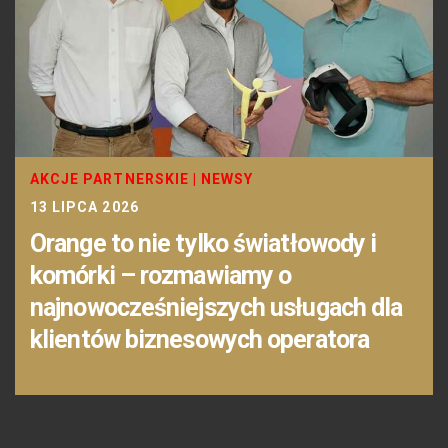
AKCJE PARTNERSKIE
|
NEWSY
13 LIPCA 2026
Orange to nie tylko światłowody i
komórki – rozmawiamy o
najnowocześniejszych usługach dla
klientów biznesowych operatora