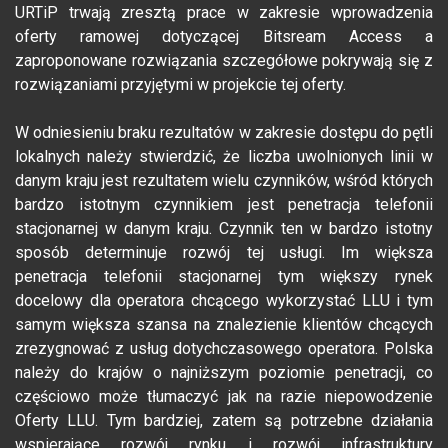
URTiP trwają zresztą prace w zakresie wprowadzenia
oferty ramowej dotyczącej Bitsream Access a
zaproponowane rozwiązania szczegółowe pokrywają się z
rozwiązaniami przyjętymi w projekcie tej oferty.
W odniesieniu braku rezultatów w zakresie dostępu do pętli
lokalnych należy stwierdzić, że liczba uwolnionych linii w
danym kraju jest rezultatem wielu czynników, wśród których
bardzo istotnym czynnikiem jest penetracja telefonii
stacjonarnej w danym kraju. Czynnik ten w bardzo istotny
sposób determinuje rozwój tej usługi. Im większa
penetracja telefonii stacjonarnej tym większy rynek
docelowy dla operatora chcącego wykorzystać LLU i tym
samym większa szansa na znalezienie klientów chcących
zrezygnować z usług dotychczasowego operatora. Polska
należy do krajów o najniższym poziomie penetracji, co
częściowo może tłumaczyć jak na razie niepowodzenie
Oferty LLU. Tym bardziej, zatem są potrzebne działania
wspierające rozwój rynku i rozwój infrastruktury