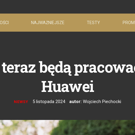
OŚCI
NAJWAŻNIEJSZE
TESTY
PROM
teraz będą pracowa
Huawei
5 listopada 2024
autor:
Wojciech Piechocki
NEWSY