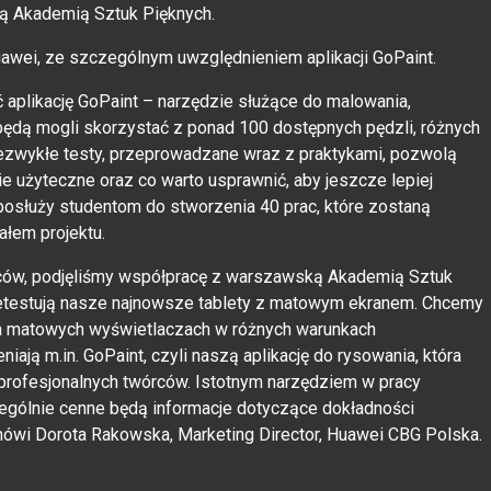
ą Akademią Sztuk Pięknych.
Huawei, ze szczególnym uwzględnieniem aplikacji GoPaint.
aplikację GoPaint – narzędzie służące do malowania,
 będą mogli skorzystać z ponad 100 dostępnych pędzli, różnych
niezwykłe testy, przeprowadzane wraz z praktykami, pozwolą
e użyteczne oraz co warto usprawnić, aby jeszcze lepiej
osłuży studentom do stworzenia 40 prac, które zostaną
łem projektu.
rców, podjęliśmy współpracę z warszawską Akademią Sztuk
zetestują nasze najnowsze tablety z matowym ekranem. Chcemy
na matowych wyświetlaczach w różnych warunkach
niają m.in. GoPaint, czyli naszą aplikację do rysowania, która
 profesjonalnych twórców. Istotnym narzędziem w pracy
czególnie cenne będą informacje dotyczące dokładności
mówi Dorota Rakowska, Marketing Director, Huawei CBG Polska.