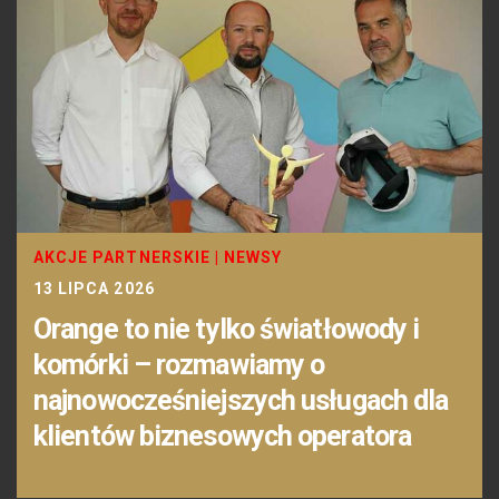
AKCJE PARTNERSKIE
|
NEWSY
13 LIPCA 2026
Orange to nie tylko światłowody i
komórki – rozmawiamy o
najnowocześniejszych usługach dla
klientów biznesowych operatora