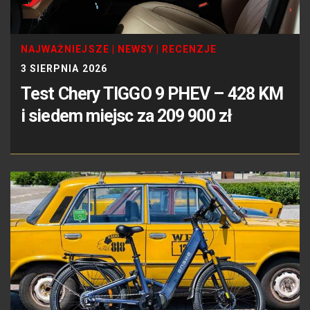
NAJWAŻNIEJSZE
|
NEWSY
|
RECENZJE
3 SIERPNIA 2026
Test Chery TIGGO 9 PHEV – 428 KM
i siedem miejsc za 209 900 zł