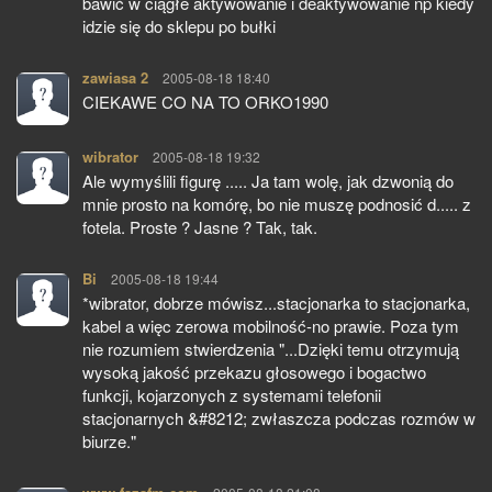
bawić w ciągłe aktywowanie i deaktywowanie np kiedy
idzie się do sklepu po bułki
zawiasa 2
pisze:
2005-08-18 18:40
CIEKAWE CO NA TO ORKO1990
wibrator
pisze:
2005-08-18 19:32
Ale wymyślili figurę ..... Ja tam wolę, jak dzwonią do
mnie prosto na komórę, bo nie muszę podnosić d..... z
fotela. Proste ? Jasne ? Tak, tak.
Bi
pisze:
2005-08-18 19:44
*wibrator, dobrze mówisz...stacjonarka to stacjonarka,
kabel a więc zerowa mobilność-no prawie. Poza tym
nie rozumiem stwierdzenia "...Dzięki temu otrzymują
wysoką jakość przekazu głosowego i bogactwo
funkcji, kojarzonych z systemami telefonii
stacjonarnych &#8212; zwłaszcza podczas rozmów w
biurze."