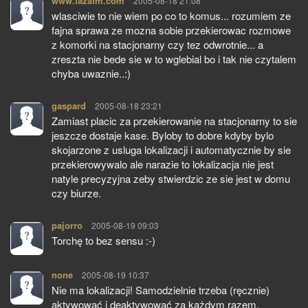
www.fazafm.com
pisze:
2005-08-18 21:08
wlasciwie to nie wiem po co to komus... rozumiem ze
fajna sprawa ze mozna sobie przekierowac rozmowe
z komorki na stacjonarny czy tez odwrotnie... a
zreszta nie bede sie w to wglebial bo i tak nie czytalem
chyba uwaznie..:)
gaspard
pisze:
2005-08-18 23:21
Zamiast placic za przekierowanie na stacjonarny to sie
jeszcze dostaje kase. Byloby to dobre kdyby bylo
skojarzone z usluga lokalizacji i automatycznie by sie
przekierowywalo ale narazie to lokalizacja nie jest
natyle precyzyjna zeby stwierdzic ze sie jest w domu
czy biurze.
pajorro
pisze:
2005-08-19 09:03
Torchę to bez sensu :-)
none
pisze:
2005-08-19 10:37
Nie ma lokalizacji! Samodzielnie trzeba (ręcznie)
aktywować i deaktywować za każdym razem.