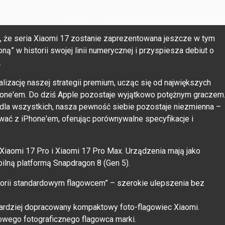
ł, że seria Xiaomi 17 zostanie zaprezentowana jeszcze w tym
ą” w historii swojej linii numerycznej i przyspiesza debiut o
.
alizację naszej strategii premium, ucząc się od największych
Phone'em. Do dziś Apple pozostaje wyjątkowo potężnym graczem
 dla wszystkich, nasza pewność siebie pozostaje niezmienna –
wać z iPhone'em, oferując porównywalne specyfikacje i
 Xiaomi 17 Pro i Xiaomi 17 Pro Max. Urządzenia mają jako
lną platformą Snapdragon 8 (Gen 5).
torii standardowym flagowcem” – szerokie ulepszenia bez
bardziej dopracowany kompaktowy foto-flagowiec Xiaomi.
owego fotograficznego flagowca marki.