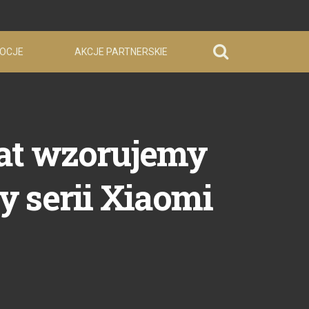
OCJE
AKCJE PARTNERSKIE
lat wzorujemy
zy serii Xiaomi