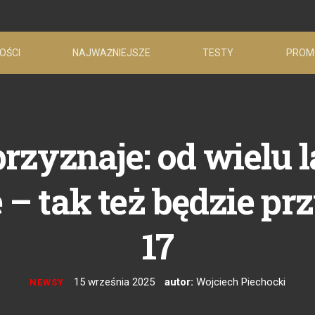
OŚCI
NAJWAŻNIEJSZE
TESTY
PROM
przyznaje: od wielu 
 – tak też będzie pr
17
15 września 2025
autor:
Wojciech Piechocki
NEWSY