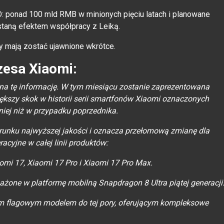
D: ponad 100 mld RMB w minionych pięciu latach i planowane
taną efektem współpracy z Leiką.
ry mają zostać ujawnione wkrótce.
zesa Xiaomi:
 na tę informację. W tym miesiącu zostanie zaprezentowana
iększy skok w historii serii smartfonów Xiaomi oznaczonych
niej niż w przypadku poprzednika.
ierunku najwyższej jakości i oznacza przełomową zmianę dla
acyjne w całej linii produktów:
aomi 17, Xiaomi 17 Pro i Xiaomi 17 Pro Max.
ażone w platformę mobilną Snapdragon 8 Ultra piątej generacji
ym flagowym modelem do tej pory, oferującym kompleksowe