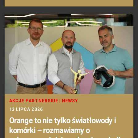
AKCJE PARTNERSKIE
|
NEWSY
13 LIPCA 2026
Orange to nie tylko światłowody i
komórki – rozmawiamy o