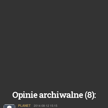
8
Opinie archiwalne (
):
PLANET
pisze:
2014-08-12 15:15