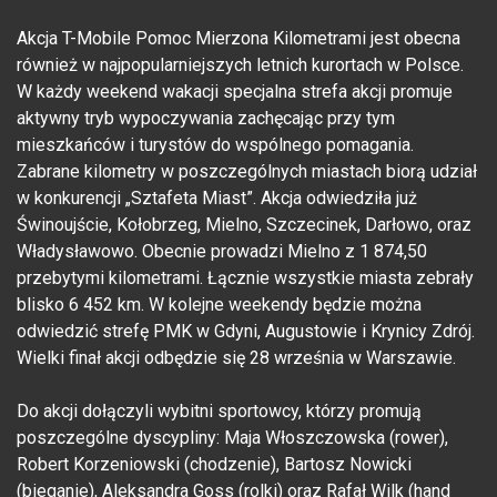
Akcja T-Mobile Pomoc Mierzona Kilometrami jest obecna
również w najpopularniejszych letnich kurortach w Polsce.
W każdy weekend wakacji specjalna strefa akcji promuje
aktywny tryb wypoczywania zachęcając przy tym
mieszkańców i turystów do wspólnego pomagania.
Zabrane kilometry w poszczególnych miastach biorą udział
w konkurencji „Sztafeta Miast”. Akcja odwiedziła już
Świnoujście, Kołobrzeg, Mielno, Szczecinek, Darłowo, oraz
Władysławowo. Obecnie prowadzi Mielno z 1 874,50
przebytymi kilometrami. Łącznie wszystkie miasta zebrały
blisko 6 452 km. W kolejne weekendy będzie można
odwiedzić strefę PMK w Gdyni, Augustowie i Krynicy Zdrój.
Wielki finał akcji odbędzie się 28 września w Warszawie.
Do akcji dołączyli wybitni sportowcy, którzy promują
poszczególne dyscypliny: Maja Włoszczowska (rower),
Robert Korzeniowski (chodzenie), Bartosz Nowicki
(bieganie), Aleksandra Goss (rolki) oraz Rafał Wilk (hand