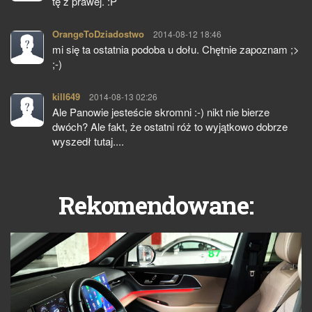
tę z prawej. :P
OrangeToDziadostwo
pisze:
2014-08-12 18:46
mi się ta ostatnia podoba u dołu. Chętnie zapoznam ;>
;-)
kill649
pisze:
2014-08-13 02:26
Ale Panowie jesteście skromni :-) nikt nie bierze
dwóch? Ale fakt, że ostatni róż to wyjątkowo dobrze
wyszedł tutaj....
Rekomendowane: