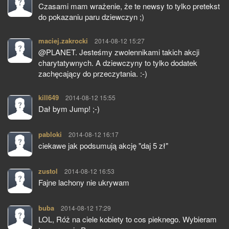
Czasami mam wrażenie, że te newsy to tylko pretekst
do pokazaniu paru dziewczyn ;)
maciej.zakrocki
pisze:
2014-08-12 15:27
@PLANET. Jesteśmy zwolennikami takich akcji
charytatywnych. A dziewczyny to tylko dodatek
zachęcający do przeczytania. :-)
kill649
pisze:
2014-08-12 15:55
Dał bym Jump! ;-)
pabloki
pisze:
2014-08-12 16:17
ciekawe jak podsumują akcję "daj 5 zł"
zustol
pisze:
2014-08-12 16:53
Fajne lachony nie ukrywam
buba
pisze:
2014-08-12 17:29
LOL, Róż na ciele kobiety to cos pieknego. Wybieram