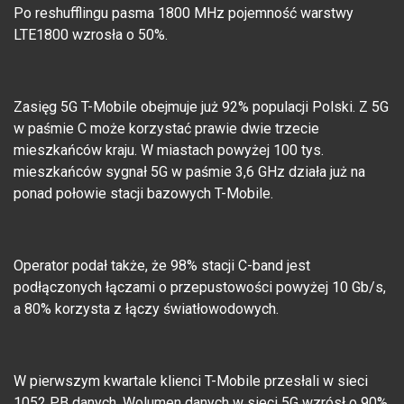
Po reshufflingu pasma 1800 MHz pojemność warstwy
LTE1800 wzrosła o 50%.
Zasięg 5G T-Mobile obejmuje już 92% populacji Polski. Z 5G
w paśmie C może korzystać prawie dwie trzecie
mieszkańców kraju. W miastach powyżej 100 tys.
mieszkańców sygnał 5G w paśmie 3,6 GHz działa już na
ponad połowie stacji bazowych T-Mobile.
Operator podał także, że 98% stacji C-band jest
podłączonych łączami o przepustowości powyżej 10 Gb/s,
a 80% korzysta z łączy światłowodowych.
W pierwszym kwartale klienci T-Mobile przesłali w sieci
1052 PB danych. Wolumen danych w sieci 5G wzrósł o 90%