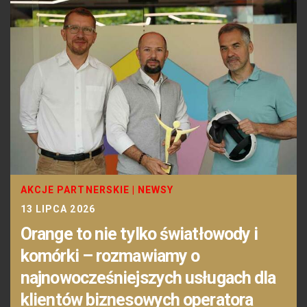
AKCJE PARTNERSKIE
|
NEWSY
13 LIPCA 2026
Orange to nie tylko światłowody i
komórki – rozmawiamy o
najnowocześniejszych usługach dla
klientów biznesowych operatora