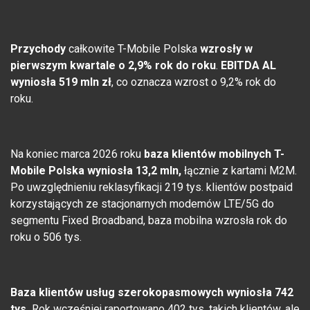
Przychody
całkowite T-Mobile Polska
wzrosły w
pierwszym kwartale o 2,9% rok do roku
.
EBITDA AL
wyniosła 519 mln zł
, co oznacza wzrost o 9,2% rok do
roku.
Na koniec marca 2026 roku
baza klientów mobilnych T-
Mobile Polska wyniosła 13,2 mln,
łącznie z kartami M2M.
Po uwzględnieniu reklasyfikacji 219 tys. klientów postpaid
korzystających ze stacjonarnych modemów LTE/5G do
segmentu Fixed Broadband, baza mobilna wzrosła rok do
roku o 506 tys.
Baza klientów usług szerokopasmowych wyniosła 742
tys.
Rok wcześniej raportowano 402 tys. takich klientów, ale