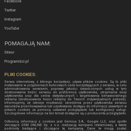
Facebook
Twitter
Instagram
YouTube
POMAGAJĄ NAM:
Siteor
Programiści.pl
PLIKI COOKIES:
Serwis internetowy, z którego korzystasz, używa plików cookies. Są to pliki
instalowane w urządzeniach końcowych osób korzystających z serwisu, w celu
administrowania serwisem, poprawy jakości świadczonych usług w tym
dostosowania treści serwisu do preferencji użytkownika, utrzymania sesji
użytkownika oraz dla celów statystycznych i targetowania behawioralnego
reklamy (dostosowania treści reklamy do Twoich indywidualnych potrzeb).
Informujemy, że istnieje możliwość określenia przez użytkownika serwisu
warunków przechowywania lub uzyskiwania dostępu do informacji zawartych w
plikach cookies za pomocą ustawień przeglądarki lub konfiguracji usługi.
Szczegółowe informacje na ten temat dostępne są u producenta przeglądarki.
Odbiorcą informacji z cookies jest Gemius S.A., Google LLC, oraz spółki
zlecające GSM ONLINE Sp. z o.o. realizację kampanii reklamowej, a także
podmioty badające i zliczające tę kampanię. Dane te mogą zostać