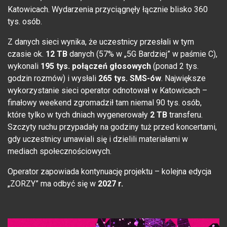
Katowicach. Wydarzenia przyciągnęły łącznie blisko 360
tys. osób.
Z danych sieci wynika, że uczestnicy przesłali w tym
czasie ok.
12 TB
danych (57% w „5G Bardziej” w paśmie C),
wykonali
195 tys. połączeń głosowych
(ponad 2 tys.
godzin rozmów) i wysłali
265 tys. SMS-ów
. Największe
wykorzystanie sieci operator odnotował w Katowicach –
finałowy weekend zgromadził tam niemal 90 tys. osób,
które tylko w tych dniach wygenerowały
2 TB
transferu.
Szczyty ruchu przypadały na godziny tuż przed koncertami,
gdy uczestnicy umawiali się i dzielili materiałami w
mediach społecznościowych.
Operator zapowiada kontynuację projektu – kolejna edycja
„ZORZY” ma odbyć się w
2027 r.