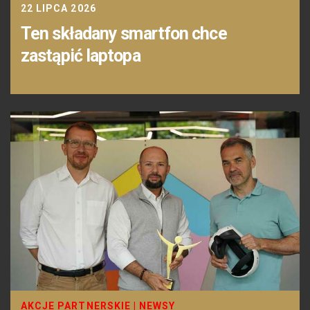
22 LIPCA 2026
Ten składany smartfon chce
zastąpić laptopa
AKCJE PARTNERSKIE
|
NEWSY