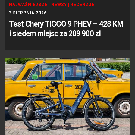
NAJWAŻNIEJSZE
|
NEWSY
|
RECENZJE
3 SIERPNIA 2026
Test Chery TIGGO 9 PHEV – 428 KM
i siedem miejsc za 209 900 zł