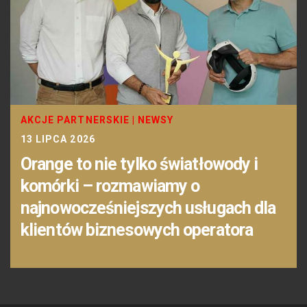
AKCJE PARTNERSKIE
|
NEWSY
13 LIPCA 2026
Orange to nie tylko światłowody i
komórki – rozmawiamy o
najnowocześniejszych usługach dla
klientów biznesowych operatora