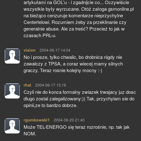
artykułami na GOL'u - i zgadnijcie co... Oczywiście
wszystkie były wyrzucane. Otóż załoga gsmonline.pl
na bieżąco cenzuruje komentarze nieprzychylne
Centertelowi. Rozumiem żeby za przeklinanie czy
generalnie abuse. Ale za treść? Przecież to jak w
czasach PRL-u.
vision
pisze:
2004-06-17 14:04
No i prosze, tylko chwalic, bo drobnica nigdy nie
zawalczy z TPSA, a coraz wiecej mamy silnych
graczy. Teraz rosnie kolejny mocny :-)
rhat
pisze:
2004-06-17 15:16
Czyli nie do konca formalny zwiazek trwajacy juz dosc
dlugo zostal zalegalizowany:)) Tak, przychylam sie do
opinii,ze to bardzo dobrze.
rgumkowski1
pisze:
2004-06-20 21:40
Może TEL-ENERGO się teraz rozrośnie, np. tak jak
NOM.