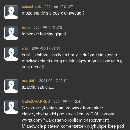
sebastiank
pisze:
2004-06-17 01:27
moze stanie sie cos ciekawego ?
hubi
pisze:
2004-06-17 01:32
to bedzie kolejny gigant
wlo
pisze:
2004-06-17 01:39
hubi - i dobrze - bo tylko firmy z dużymi pieniędzmi i
możliwościami mogą na istniejącym rynku podjąć się
konkurencji.
mardall
pisze:
2004-06-17 05:16
szaleja, szaleją...
CENZURAPRLU
pisze:
2004-06-17 12:47
Czy zdarzyło się wam że wasz komentarz
nieprzychylny Idei pod artykułem w GOL'u został
wyrzucony? Ja ostatnio robiłem eksperyment.
Mianowicie pisałem komentarze krytykujące Ideę pod