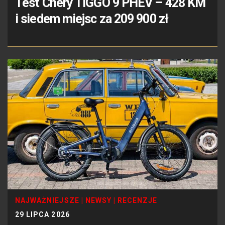
Test Chery TIGGO 9 PHEV – 428 KM
i siedem miejsc za 209 900 zł
NAJWAŻNIEJSZE
|
NEWSY
|
RECENZJE
29 LIPCA 2026