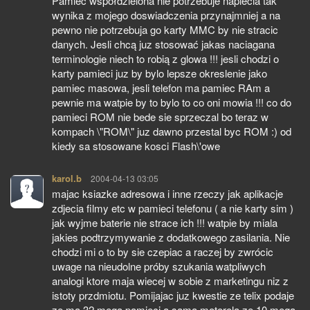
Pamiec współdzielona nie potrzebuje napiecia tak
wynika z mojego doswiadczenia przynajmniej a na
pewno nie potrzebuja go karty MMC by nie stracic
danych. Jesli chcą juz stosować jakas naciagana
terminologie niech to robią z glowa !!! jesli chodzi o
karty pamieci juz by bylo lepsze okreslenie jako
pamiec masowa, jesli telefon ma pamiec RAm a
pewnie ma watpie by to bylo to co oni mowia !!! co do
pamieci ROM nie bede sie sprzeczal bo teraz w
kompach \"ROM\" juz dawno przestal byc ROM :) od
kiedy sa stosowane kosci Flash\'owe
karol.b
pisze:
2004-04-13 03:05
majac ksiazke adresowa i inne rzeczy jak aplikacje
zdjecia filmy etc w pamieci telefonu ( a nie karty sim )
jak wyjme baterie nie strace ich !!! watpie by miala
jakies podtrzymywanie z dodatkowego zasilania. Nie
chodzi mi o to by sie czepiac a raczej by zwrócic
uwage na nieudolne próby szukania watpliwych
analogi ktore maja wiecej w sobie z marketingu niz z
istoty przdmiotu. Pomijajac juz kwestie ze telix podaje
ze ma 32 mega pamieci a sama motorola ze 10 mega,