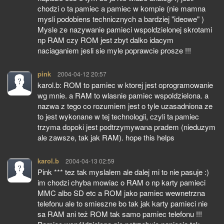
chodzi o ta pamiec a pamiec w kompie (nie mamna
mysli podobiens technicznych a bardziej "ideowe" )
Mysle ze nazywanie pamieci wspoldzielonej skrotami
np RAM czy ROM jest zbyt dalko idacym
naciaganiem jesli sie myle poprawcie prosze !!!
pink
pisze:
2004-04-12 20:57
karol.b: ROM to pamiec w ktorej jest oprogramowanie
wg mnie. a RAM to wlasnie pamiec wspoldzielona. a
nazwa z tego co rozumiem jest o tyle uzasadniona ze
to jest wykonane w tej technologii, czyli ta pamiec
trzyma dopoki jest podtrzymywana pradem (nieduzym
ale zawsze, tak jak RAM). hope this helps
karol.b
pisze:
2004-04-13 02:59
Pink *** tez tak myslalem ale dalej mi to nie pasuje :)
im chodzi chyba mowiac o RAM o np karty pamieci
MMC albo SD etc a ROM jako pamiec wewnetrzna
telefonu ale to smieszne bo tak jak karty pamieci nie
sa RAM ani też ROM tak samo pamiec telefonu !!!