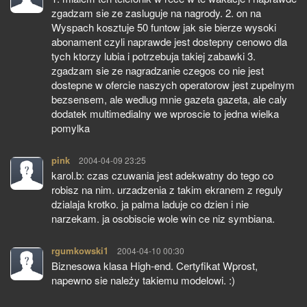
zgadzam sie ze zasluguje na nagrody. 2. on na
Wyspach kosztuje 50 funtow jak sie bierze wysoki
abonament czyli naprawde jest dostepny cenowo dla
tych ktorzy lubia i potrzebuja takiej zabawki 3.
zgadzam sie ze nagradzanie czegos co nie jest
dostepne w ofercie naszych operatorow jest zupelnym
bezsensem, ale wedlug mnie gazeta gazeta, ale caly
dodatek multimedialny we wproscie to jedna wielka
pomylka
pink
pisze:
2004-04-09 23:25
karol.b: czas czuwania jest adekwatny do tego co
robisz na nim. urzadzenia z takim ekranem z reguly
dzialaja krotko. ja palma laduje co dzien i nie
narzekam. ja osobiscie wole win ce niz symbiana.
rgumkowski1
pisze:
2004-04-10 00:30
Biznesowa klasa High-end. Certyfikat Wprost,
napewno sie należy takiemu modelowi. :)