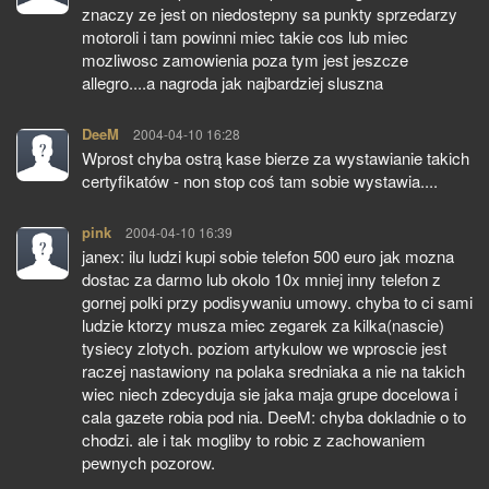
znaczy ze jest on niedostepny sa punkty sprzedarzy
motoroli i tam powinni miec takie cos lub miec
mozliwosc zamowienia poza tym jest jeszcze
allegro....a nagroda jak najbardziej sluszna
DeeM
pisze:
2004-04-10 16:28
Wprost chyba ostrą kase bierze za wystawianie takich
certyfikatów - non stop coś tam sobie wystawia....
pink
pisze:
2004-04-10 16:39
janex: ilu ludzi kupi sobie telefon 500 euro jak mozna
dostac za darmo lub okolo 10x mniej inny telefon z
gornej polki przy podisywaniu umowy. chyba to ci sami
ludzie ktorzy musza miec zegarek za kilka(nascie)
tysiecy zlotych. poziom artykulow we wproscie jest
raczej nastawiony na polaka sredniaka a nie na takich
wiec niech zdecyduja sie jaka maja grupe docelowa i
cala gazete robia pod nia. DeeM: chyba dokladnie o to
chodzi. ale i tak mogliby to robic z zachowaniem
pewnych pozorow.