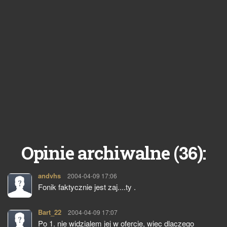
36
Opinie archiwalne (
):
andvhs
pisze:
2004-04-09 17:06
Fonik faktycznie jest zaj....ty .
Bart_22
pisze:
2004-04-09 17:07
Po 1. nie widzialem jej w ofercie, wiec dlaczego