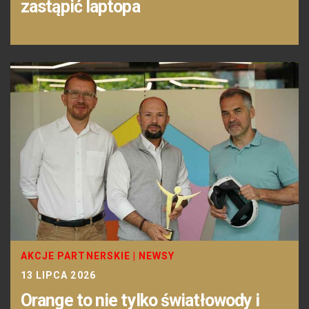
zastąpić laptopa
AKCJE PARTNERSKIE
|
NEWSY
13 LIPCA 2026
Orange to nie tylko światłowody i