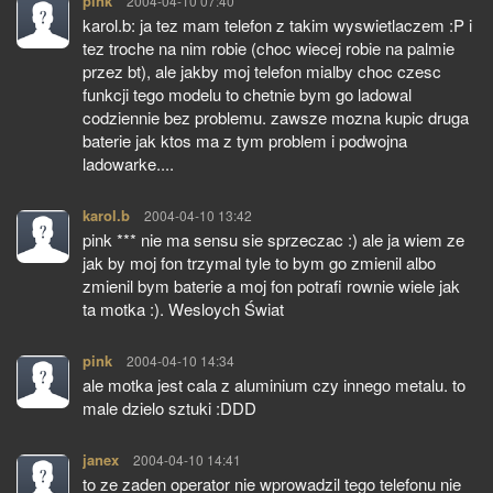
pink
pisze:
2004-04-10 07:40
karol.b: ja tez mam telefon z takim wyswietlaczem :P i
tez troche na nim robie (choc wiecej robie na palmie
przez bt), ale jakby moj telefon mialby choc czesc
funkcji tego modelu to chetnie bym go ladowal
codziennie bez problemu. zawsze mozna kupic druga
baterie jak ktos ma z tym problem i podwojna
ladowarke....
karol.b
pisze:
2004-04-10 13:42
pink *** nie ma sensu sie sprzeczac :) ale ja wiem ze
jak by moj fon trzymal tyle to bym go zmienil albo
zmienil bym baterie a moj fon potrafi rownie wiele jak
ta motka :). Wesloych Świat
pink
pisze:
2004-04-10 14:34
ale motka jest cala z aluminium czy innego metalu. to
male dzielo sztuki :DDD
janex
pisze:
2004-04-10 14:41
to ze zaden operator nie wprowadzil tego telefonu nie