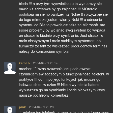
bieda !!! a przy tym wyswietlaczu to wystarczy sie
bawic ks adresowa by go zajechac !!! MOtorole
podobaja mi sie np bardziej niz Nokie !! i przyznaje sie
do tego mimo ze jestem wierny Noki !!! a odnosnie
systemu od Bila to prawdajest taka ze Microsoft. ma
spore problemy by wcisnac swoj system bo wypada
on strasznie biednie przy symbianie. Jest strasznie
malo elastycznym i malo stabilnym systemem co
tlumaczy ze fakt ze wiekszosc producentow terminali
nalezy do konsorcium symbian !!!
karol.b
pisze:
2004-04-09 23:14
machon ***czas czuwania jest podstawoym
czynnikiem swiadczocym o funkcjonalnosci telefonu w
praktyce !!! co mi po jego funkcjach jak musze go
ladowac dzien w dzien !!! Niech wymienia baterie
wypuszcza go na symbianie i bede pierwszym ktory
napisze pochlebny komentarz !!!
pink
pisze:
2004-04-09 23:23
1. mialem ten telefonik w rece w te wakacje i naprawde