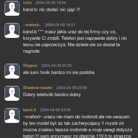
irzin
pisze:
2004-04-09 19:04
karol b: nic dodać nic ująć !!!
~mahoń~
pisze:
2004-04-09 19:21
karol.b *** masz jakis uraz do tej firmy czy co,
krzywde Ci zrobili. Telefon jest naprawde dobry i nic
temu nie zaprzeczya. Nie dziwie sie ze dostal ta
nagrode.
filippoz
pisze:
2004-04-09 20:35
ale sam fonik bardzo mi sie podoba
Shadow-master
pisze:
2004-04-09 23:08
Dobry telefonik bardzo dobry
karol.b
pisze:
2004-04-09 23:09
~mahoń~ urazu nie mam do motoroli ale nie uwazam
by ten model był az tak zachwycajacy !! mysle ze
mozna znalesc lepsza motorole a moje uwagi dotycza
bateri !!! sam przyznasz ze obecnie 110 h to straszna