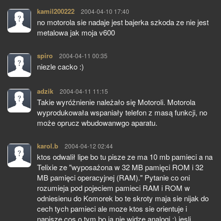
kamil200222
pisze:
2004-04-10 17:40
no motorola sie nadaje jest bajerka szkoda ze nie jest
metalowa jak moja v600
spiro
pisze:
2004-04-11 00:35
niezle cacko :)
adzik
pisze:
2004-04-11 11:15
Takie wyróżnienie należało się Motoroli. Motorola
wyprodukowała wspaniały telefon z masą funkcji, no
może oprucz wbudowanwgo aparatu.
karol.b
pisze:
2004-04-12 02:44
ktos odwalił lipe bo tu pisze ze ma 10 mb pamieci a na
Telixie ze "wyposażona w 32 MB pamięci ROM i 32
MB pamięci operacyjnej (RAM)." Pytanie co oni
rozumieja pod pojeciem pamieci RAM i ROM w
odniesienu do Komorek bo te skroty maja sie nijak do
cech tych pamieci ale moze ktos sie orientuje i
napisze cos o tym bo ja nie widze analogi :) jesli