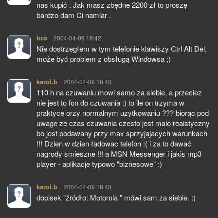
nas kupić . Jak masz zbędne 2200 zł to proszę
bardzo dam Ci namiar .
bcs
pisze:
2004-04-09 18:42
Nie dostrzegłem w tym telefonie klawiszy Ctrl Alt Del,
może być problem z obsługą Windowsa ;)
karol.b
pisze:
2004-04-09 18:48
110 h na czuwaniu mowi samo za siebie, a przeciez
nie jest to fon do czuwania :) to ile on trzyma w
praktyce orzy normalnym uzytkowaniu ??? biorąc pod
uwage ze czas czuwania czesto jest malo reaistyczny
bo jest podawany przy max sprzyjajacych warunkach
!!! Dzien w dzien ładowac telefon :( i za to dawać
nagrody smieszne !!! a MSN Messenger i jakis mp3
player - aplikacje typowo "biznesowe" :)
karol.b
pisze:
2004-04-09 18:48
dopisek "źródło: Motorola " mówi sam za siebie. :)