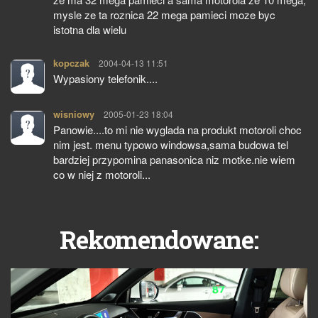
mysle ze ta roznica 22 mega pamieci moze byc
istotna dla wielu
kopczak
pisze:
2004-04-13 11:51
Wypasiony telefonik....
wisniowy
pisze:
2005-01-23 18:04
Panowie....to mi nie wyglada na produkt motoroli choc
nim jest. menu typowo windowsa,sama budowa tel
bardziej przypomina panasonica niz motke.nie wiem
co w niej z motoroli...
Rekomendowane: