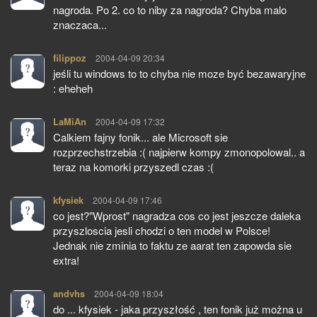
nagroda. Po 2. co to niby za nagroda? Chyba malo
znaczaca...
filippoz
pisze:
2004-04-09 20:34
jeśli tu windows to to chyba nie moze być bezawaryjne
: eheheh
LaMiAn
pisze:
2004-04-09 17:32
Calkiem fajny fonik... ale Microsoft sie
rozprzechstrzebia :( najpierw kompy zmonopolowal.. a
teraz na komorki przyszedl czas :(
kfysiek
pisze:
2004-04-09 17:46
co jest?"Wprost" nagradza cos co jest jeszcze daleka
przyszloscia jesli chodzi o ten model w Polsce!
Jednak nie zminia to faktu ze aarat ten zapowda sie
extra!
andvhs
pisze:
2004-04-09 18:04
do ... kfysiek - jaka przyszłość , ten fonik już można u