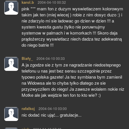
karol.b
pisze:
2004-04-10 00:32
pink *** mam fon z duzym wyswietlaczem kolorowym
takim jak ten (miej wiecej ) robie z nim dosyc duzo :) i
nie zdarzylo mi sie ladowac go dzien w dzien !!! a
system kwestia gustu (tylko nie poruwnujmy
systemow w palmach i w komorkach !!! Skoro daja
prądożerczy wyswietlacz niech dadza tez adekwatną
do niego batrie !!!
Biały_
pisze:
2004-04-10 00:33
A ja zgodze sie z tym ze nagradzanie niedostepnego
telefonu u nas jest bez sensu szczegolnie przez
typowo polska gazete! Ja tez symbiana bym zamienil
na Widowsa ale to chyba tylko dlatego ze sie
przyzwyczilem do niego! Ja zawsze wolalem nokie niz
Motke ale jak wejdzie ten fon to kto wie? :)
rafalkoj
pisze:
2004-04-10 03:00
nic dodać nic ująć... gratulacje...