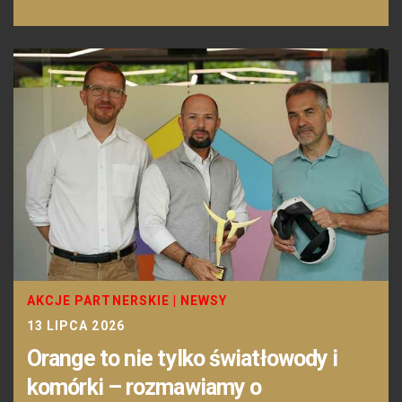
AKCJE PARTNERSKIE
|
NEWSY
13 LIPCA 2026
Orange to nie tylko światłowody i
komórki – rozmawiamy o