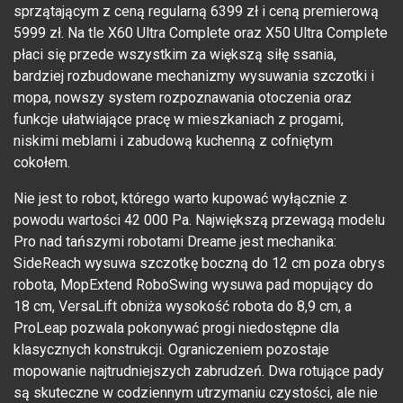
sprzątającym z ceną regularną 6399 zł i ceną premierową
5999 zł. Na tle X60 Ultra Complete oraz X50 Ultra Complete
płaci się przede wszystkim za większą siłę ssania,
bardziej rozbudowane mechanizmy wysuwania szczotki i
mopa, nowszy system rozpoznawania otoczenia oraz
funkcje ułatwiające pracę w mieszkaniach z progami,
niskimi meblami i zabudową kuchenną z cofniętym
cokołem.
Nie jest to robot, którego warto kupować wyłącznie z
powodu wartości 42 000 Pa. Największą przewagą modelu
Pro nad tańszymi robotami Dreame jest mechanika:
SideReach wysuwa szczotkę boczną do 12 cm poza obrys
robota, MopExtend RoboSwing wysuwa pad mopujący do
18 cm, VersaLift obniża wysokość robota do 8,9 cm, a
ProLeap pozwala pokonywać progi niedostępne dla
klasycznych konstrukcji. Ograniczeniem pozostaje
mopowanie najtrudniejszych zabrudzeń. Dwa rotujące pady
są skuteczne w codziennym utrzymaniu czystości, ale nie