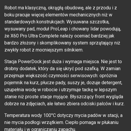
Robot ma klasyczną, okrągłą obudowę, ale z przodu i z
boku pracuje więcej elementów mechanicznych niż w
standardowych konstrukcjach. Wysuwana szczotka,
wysuwany pad, moduł ProLeap i chowany lidar powodują,
że X60 Pro Ultra Complete należy oceniać bardziej jak
bardzo złożony i skomplikowany system sprzątający niż
zwykły robot z mocniejszym silnikiem.
Stacja PowerDock jest duża i wymaga miejsca. Nie jest to
drobny dodatek, który da się ukryć pod szafką. W zamian
przejmuje większość czynności serwisowych: opróżnia
pojemnik na kurz, płucze pady, suszy je, dozuje detergent,
uzupełnia wodę w robocie i utrzymuje tackę w lepszym
stanie niż proste stacje myjące. Błyszczący front wygląda
dobrze na zdjęciach, ale łatwo zbiera odciski palców i kurz.
Temperatura wody 100°C dotyczy mycia padów w stacji, a
nie mycia podłogi wrzątkiem. Ciepło pomaga w płukaniu
materiału i w ograniczaniu zapachu.