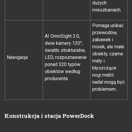
dużych
mieszkaniach.
Pomaga unikać
przewodów,
AI OmniSight 3.0,
zabawek i
dwie kamery 120°,
misek, ale małe
światło strukturalne,
obiekty, czarne
Nawigacja
LED, rozpoznawanie
maty i
ponad 320 typów
błyszczące
obiektów według
nogi mebli
producenta
nadal mogą być
problemem.
Konstrukcja i stacja PowerDock