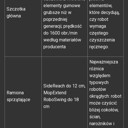
elementy gumowe
elementów,
Szczotka
grubsze niż w
które decydują,
główna
poprzedniej
czy robot
generacji; prędkość
wymaga
do 1600 obr./min
częstego
według materiałów
czyszczenia
producenta
ręcznego.
Najważniejsza
różnica
względem
typowych
SideReach do 12 cm,
robotów
Ramiona
MopExtend
okrągłych: robot
sprzątające
RoboSwing do 18
może czyścić
cm
bliżej cokołów,
ścian,
narożników i