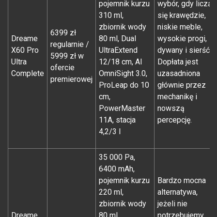
pojemnik kurzu
wybór, gdy liczą
310 ml,
się krawędzie,
zbiornik wody
niskie meble,
6399 zł
Dreame
80 ml, Dual
wysokie progi,
regularnie /
X60 Pro
UltraExtend
dywany i sierść.
5999 zł w
Ultra
12/18 cm, AI
Dopłata jest
ofercie
Complete
OmniSight 3.0,
uzasadniona
premierowej
ProLeap do 10
głównie przez
cm,
mechanikę i
PowerMaster
nowszą
11A, stacja
percepcję.
4,2/3 l
35 000 Pa,
6400 mAh,
pojemnik kurzu
Bardzo mocna
220 ml,
alternatywa,
zbiornik wody
jeżeli nie
Dreame
80 ml,
potrzebujemy