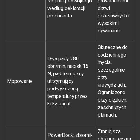
stopnia podwójnego
prowadnicami
według deklaracji
drzwi
producenta
przesuwnych i
wysokimi
dywanami.
Skuteczne do
codziennego
Dwa pady 280
mycia,
obr./min, nacisk 15
szczególnie
N, pad termiczny
przy
Mopowanie
utrzymujący
krawędziach.
podwyższoną
Ograniczone
temperaturę przez
przy ciężkich,
kilka minut
zaschniętych
plamach.
Zmniejsza
PowerDock: zbiornik
obsługę ręczną,