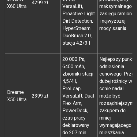
4299 zł
X60 Ultra
VersaLift,
maksymalnego
Proactive Light
zasięgu ramion
Dirt Detection,
i najwyższej
HyperStream
mocy ssania.
DuoBrush 2.0,
stacja 4,2/3 l
20 000 Pa,
Najlepszy punkt
6400 mAh,
odniesienia
zbiorniki stacji
cenowego. Przy
4,5/4 l,
dużej różnicy w
ProLeap,
cenie nadal
Dreame
2399 zł
VersaLift, Dual
może być
X50 Ultra
Flex Arm,
rozsądniejszym
PowerDock,
zakupem do
czas pracy
mniej
deklarowany
wymagającego
do 207 min
mieszkania.