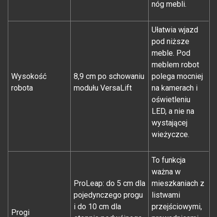
nóg mebli.
Ułatwia wjazd
pod niższe
meble. Pod
meblem robot
Wysokość
8,9 cm po schowaniu
polega mocniej
robota
modułu VersaLift
na kamerach i
oświetleniu
LED, a nie na
wystającej
wieżyczce.
To funkcja
ważna w
ProLeap: do 5 cm dla
mieszkaniach z
pojedynczego progu
listwami
i do 10 cm dla
przejściowymi,
Progi