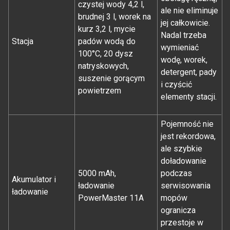
czystej wody 4,2 l,
ale nie eliminuje
brudnej 3 l, worek na
jej całkowicie.
kurz 3,2 l, mycie
Nadal trzeba
Stacja
padów wodą do
wymieniać
100°C, 20 dysz
wodę, worek,
natryskowych,
detergent, pady
suszenie gorącym
i czyścić
powietrzem
elementy stacji.
Pojemność nie
jest rekordowa,
ale szybkie
doładowanie
5000 mAh,
podczas
Akumulator i
ładowanie
serwisowania
ładowanie
PowerMaster 11A
mopów
ogranicza
przestoje w