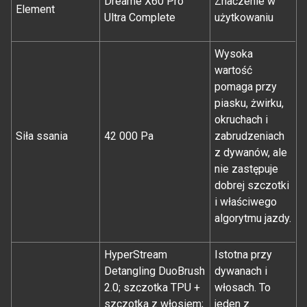
Dreame X60 Pro
Znaczenie w
Element
Ultra Complete
użytkowaniu
Wysoka
wartość
pomaga przy
piasku, żwirku,
okruchach i
Siła ssania
42 000 Pa
zabrudzeniach
z dywanów, ale
nie zastępuje
dobrej szczotki
i właściwego
algorytmu jazdy.
HyperStream
Istotna przy
Detangling DuoBrush
dywanach i
2.0; szczotka TPU +
włosach. To
szczotka z włosiem;
jeden z