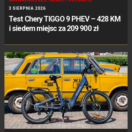
NAJWAŻNIEJSZE
|
NEWSY
|
RECENZJE
3 SIERPNIA 2026
Test Chery TIGGO 9 PHEV – 428 KM
i siedem miejsc za 209 900 zł