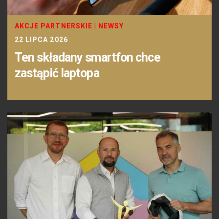
AKCJE PARTNERSKIE
|
NEWSY
22 LIPCA 2026
Ten składany smartfon chce
zastąpić laptopa