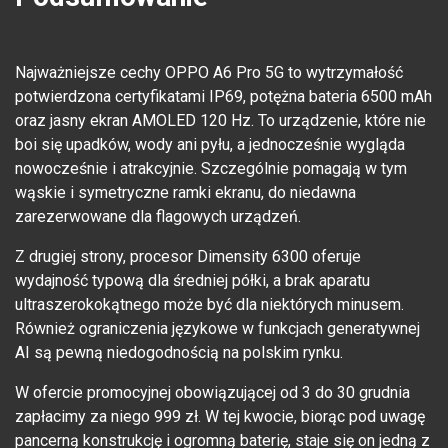
Najważniejsze cechy OPPO A6 Pro 5G to wytrzymałość
potwierdzona certyfikatami IP69, potężna bateria 6500 mAh
oraz jasny ekran AMOLED 120 Hz. To urządzenie, które nie
boi się upadków, wody ani pyłu, a jednocześnie wygląda
nowocześnie i atrakcyjnie. Szczególnie pomagają w tym
wąskie i symetryczne ramki ekranu, do niedawna
zarezerwowane dla flagowych urządzeń.
Z drugiej strony, procesor Dimensity 6300 oferuje
wydajność typową dla średniej półki, a brak aparatu
ultraszerokokątnego może być dla niektórych minusem.
Również ograniczenia językowe w funkcjach generatywnej
AI są pewną niedogodnością na polskim rynku.
W ofercie promocyjnej obowiązującej od 3 do 30 grudnia
zapłacimy za niego 999 zł. W tej kwocie, biorąc pod uwagę
pancerną konstrukcję i ogromną baterię, staje się on jedną z