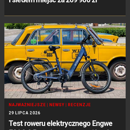
NAJWAŻNIEJSZE
|
NEWSY
|
RECENZJE
29 LIPCA 2026
Test roweru elektrycznego Engwe