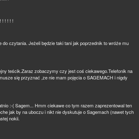
 ! ! ! ! !
do czytania. Jeżeli będzie taki tani jak poprzednik to wróże mu
lejny teścik.Zaraz zobaczymy czy jest coś ciekawego.Telefonik na
le musze się przyznać ,ze nie mam pojęcia o SAGEMACH i nigdy
statnio :-( Sagem... Hmm ciekawe co tym razem zaprezentowal ten
oche jak by na uboczu i nikt nie dyskutuje o Sagemach (nawet tych
tej nokii.