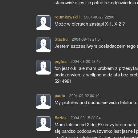
stanowiska jesli je potrafisz odpowiedni
rgumkowski1
pisze:
2004-06-27 22:00
Może w ofertach zastąpi X-1, X-2 ?
Stachu
pisze:
2004-08-19 21:54
Jestem szczesliwym posiadaczem tego tele
piglus
pisze:
2004-08-20 13:46
fon jest o.k. ale mam problem z przesył
podczerwień. z wellphone działa bez pro
5214981
paolo
pisze:
2004-09-02 00:10
My pictures and sound nie widzi telefo
Bartek
pisze:
2004-09-15 20:04
Mam telefon od 2 dni.Przeczytałem całą in
się bardzo podoba-wszystko jest jasne i
ze \"spisem telefonów\". Zacznę od wiad