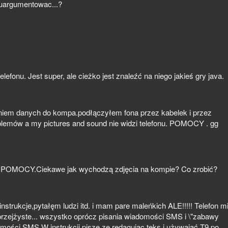
o uargumentowac...?
fonu. Jest super, ale cieżko jest znaleźć na niego jakieś gry java.
aniem danych do kompa.podłączyłem fona przez kabelek i przez
blemów a my pictures and sound nie widzi telefonu. POMOCY . gg
nu. POMOCY.Ciekawe jak wychodzą zdjęcia na kompie? Co zrobić?
strukcje,pytałęm ludzi itd. i mam pare maleńkich ALE!!!!! Telefon m
 przejżyste... wszystko oprócz pisania wiadomości SMS i \"zabawy
omości SMS.W instrukcji pisze ze redagując teks i używająć T9 po