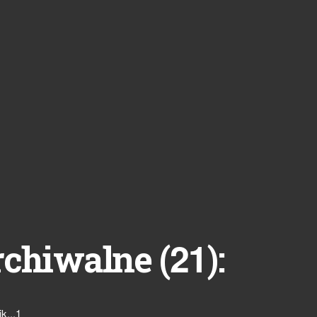
21
rchiwalne (
):
k...1