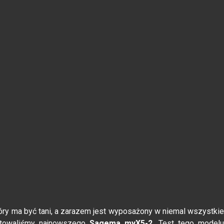
óry ma być tani, a zarazem jest wyposażony w niemal wszystkie
stowaliśmy najnowszego
Sagema myX5-2
. Test tego model