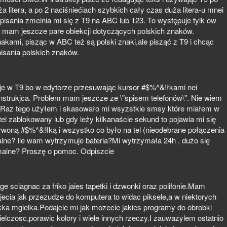
ża litera, a po 2 naciśniećiach szybkich cały czas duża litera-u mnei
yb pisania zmeinia mi się z T9 na ABC lub 123. To występuje tylk ow
mam jeszcze pare obiekcji dotyczących polskich znaków.
akami, pisząc w ABC też są polski znaki,ale pisząć z T9 i chcąc
sania polskich znaków.
je w T9 bo w edytorze przesuwając kursor #$%^&!łkami nei
nstrukjca. Problem mam jeszcze ze \"spisem telefonów\". Nie wiem
". Raz tego użyłem i skasowało mi wsyzstkie smsy które miałem w
el zablokowany lub gdy leży kilkanaście sekund to pojawia mi się
rwoną #$%^&!łką i wszystko co było na tel (nieodebrane połączenia
alne? Ile wam wytrzymuje bateria?Mi wytrzymała 24h , dużo się
rmalne? Proszę o pomoc. Odpiszcie
e sciagnac za friko jaies tapetki i dzwonki oraz polifonie.Mam
jecia jak przezudze do komputera to widac piksele,a w niektorych
lekka mgielka.Podajcie mi jak mozecie jakies programy do obrobki
elczosc,porawic kolory i wiele innych rzeczy.I zauwazylem ostatnio