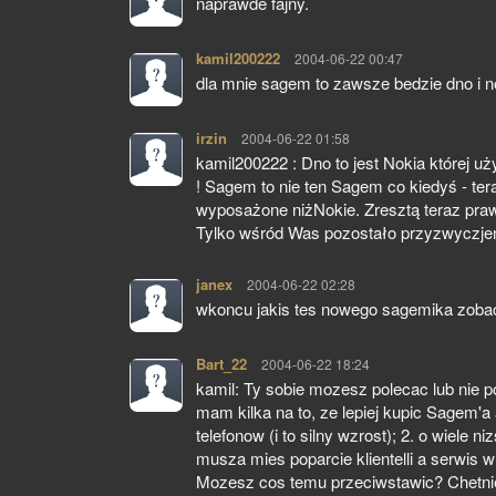
naprawde fajny.
kamil200222
pisze:
2004-06-22 00:47
dla mnie sagem to zawsze bedzie dno i n
irzin
pisze:
2004-06-22 01:58
kamil200222 : Dno to jest Nokia której uż
! Sagem to nie ten Sagem co kiedyś - teraz
wyposażone niżNokie. Zresztą teraz praw
Tylko wśród Was pozostało przyzwyczjeni
janex
pisze:
2004-06-22 02:28
wkoncu jakis tes nowego sagemika zobac
Bart_22
pisze:
2004-06-22 18:24
kamil: Ty sobie mozesz polecac lub nie p
mam kilka na to, ze lepiej kupic Sagem'a 
telefonow (i to silny wzrost); 2. o wiele 
musza mies poparcie klientelli a serwis
Mozesz cos temu przeciwstawic? Chetni