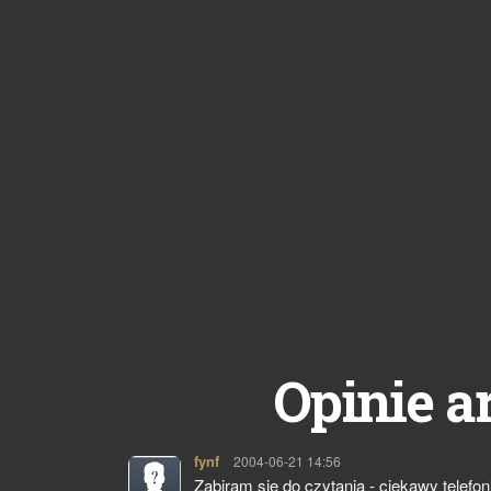
Opinie a
fynf
pisze:
2004-06-21 14:56
Zabiram się do czytania - ciekawy telefoni