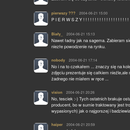
pierwszy ???
pisze:
2004-06-21 15:00
P I E R W S Z Y ! ! ! ! ! ! ! ! ! ! ! ! ! ! ! ! ! ! ! ! !
Biały_
pisze:
2004-06-21 15:13
Nawet ładny jak na sagema. Zabieram sie 
niezłe powodzenie na rynku.
nobody
pisze:
2004-06-21 17:14
No i na to czekałem ... znaczy się na ko
zdjęciu prezentuje się całkiem nieźle,a
żadnego nie miałem w ręce ...
vision
pisze:
2004-06-21 20:26
No, tesciek :-) Tych ostatnich brakuje o
producent, bo w sumie traktowany jest tr
wypasionych) jak o najgorszej i badziewias
haiper
pisze:
2004-06-21 20:59