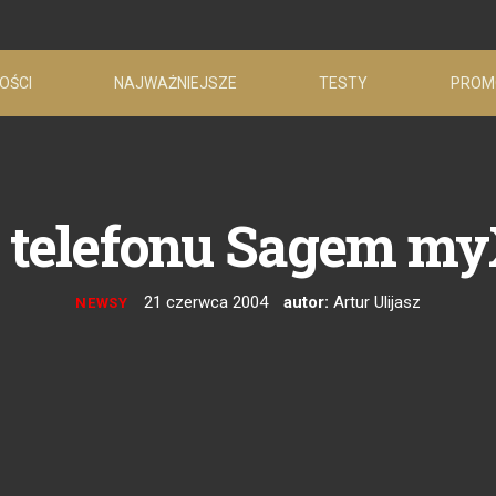
OŚCI
NAJWAŻNIEJSZE
TESTY
PROM
t telefonu Sagem my
21 czerwca 2004
autor:
Artur Ulijasz
NEWSY