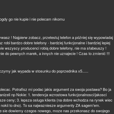
ogdy go nie kupie i nie polecam nikomu
ywasz ! Najpierw zobacz, przetestuj telefon a później się wypowiadaj
 robi bardzo dobre telefony - bardziej funkcjonalne i bardziej lepiej
ie wszyscy producenci robią dobre telefony, nie ma słabeuszy !
e do pewnych marek, a innych nie uznajecie ! Czas to zmienić !!!
zymy jak wypada w stosunku do poprzednika x5......
olecac. Potrafisz mi podac jakis argument za swoja postawa? Bo ja
anizeli np Nokie: 1. tendencja wzrostowa funkcjonalnosci/jakosci
nizsze ceny; 3. lepsza osluga klienta (na dobre wchodza na rynek wiec
 w nokii to dno). To sa najwazniesze argumenty ZA sagem'em.
e sie dowiemy czegos nowego, moze nas przekonasz do swojego