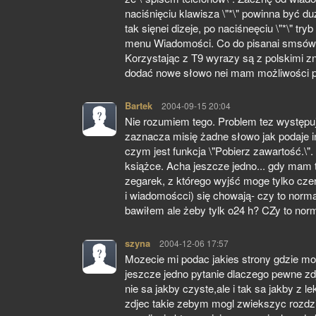
naciśnięciu klawisza \"*\" powinna być du
tak sięnei dizeje, po naciśneęciu \"*\" tr
menu Wiadomości. Co do pisanai smsów 
Korzystając z T9 wyrazy są z polskimi zn
dodać nowe słowo nei mam możliwości pi
Bartek
pisze:
2004-09-15 20:04
Nie rozumiem tego. Problem tez występu
zaznacza misię żadne słowo jak podaje i
czym jest funkcja \"Pobierz zawartość.\
książce. Acha jeszcze jedno... gdy mam t
zegarek, z którego wyjść moge tylko cze
i wiadomoścci) się chowają- czy to norm
bawiłem ale żeby tylk o24 h? CZy to no
szyna
pisze:
2004-12-06 17:57
Mozecie mi podac jakies strony gdzie mog
jeszcze jedno pytanie dlaczego pewne zd
nie sa jakby czyste,ale i tak sa jakby z 
zdjec takie zebym mogl zwiekszyc rozdzi