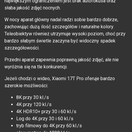
największym ograniczeniem jest brak autofokusa oraz
słaba jakość zdjęć nocnych.
W nocy aparat główny nadal radzi sobie bardzo dobrze,
zachowując dużą ilość szczegółów i naturalne kolory.
Teleobiektyw również utrzymuje wysoki poziom, choć przy
bardzo słabym świetle zaczyna być widoczny spadek
szczegółowości.
Przedni aparat zapewnia poprawną jakość zdjęć, ale nie
wyróżnia się na tle konkurencji.
Jeżeli chodzi o wideo, Xiaomi 17T Pro oferuje bardzo
szerokie możliwości:
8K przy 30 kl./s
4K przy 120 kl./s
4K HDR10+ przy 30 i 60 kl./s
Log do 4K przy 30 i 60 kl./s
tryb filmowy do 4K przy 60 kl./s