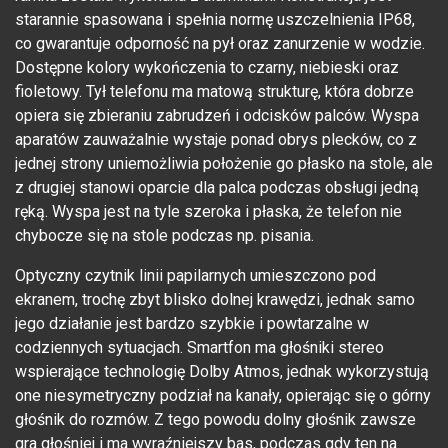
starannie spasowana i spełnia normę uszczelnienia IP68,
co gwarantuje odporność na pył oraz zanurzenie w wodzie.
Dostępne kolory wykończenia to czarny, niebieski oraz
fioletowy. Tył telefonu ma matową strukturę, która dobrze
opiera się zbieraniu zabrudzeń i odcisków palców. Wyspa
aparatów zauważalnie wystaje ponad obrys plecków, co z
jednej strony uniemożliwia położenie go płasko na stole, ale
z drugiej stanowi oparcie dla palca podczas obsługi jedną
ręką. Wyspa jest na tyle szeroka i płaska, że telefon nie
chybocze się na stole podczas np. pisania.
Optyczny czytnik linii papilarnych umieszczono pod
ekranem, trochę zbyt blisko dolnej krawędzi, jednak samo
jego działanie jest bardzo szybkie i powtarzalne w
codziennych sytuacjach. Smartfon ma głośniki stereo
wspierające technologię Dolby Atmos, jednak wykorzystują
one niesymetryczny podział na kanały, opierając się o górny
głośnik do rozmów. Z tego powodu dolny głośnik zawsze
gra głośniej i ma wyraźniejszy bas, podczas gdy ten na