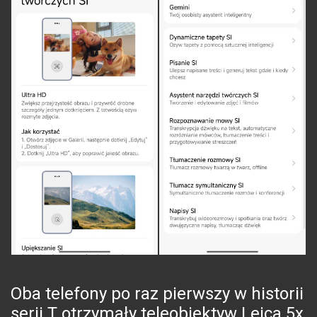
Oba telefony po raz pierwszy w historii
serii T otrzymały teleobiektyw Leica 5x