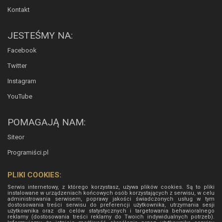
Kontakt
JESTEŚMY NA:
Facebook
Twitter
Instagram
YouTube
POMAGAJĄ NAM:
Siteor
Programiści.pl
PLIKI COOKIES:
Serwis internetowy, z którego korzystasz, używa plików cookies. Są to pliki
instalowane w urządzeniach końcowych osób korzystających z serwisu, w celu
administrowania serwisem, poprawy jakości świadczonych usług w tym
dostosowania treści serwisu do preferencji użytkownika, utrzymania sesji
użytkownika oraz dla celów statystycznych i targetowania behawioralnego
reklamy (dostosowania treści reklamy do Twoich indywidualnych potrzeb).