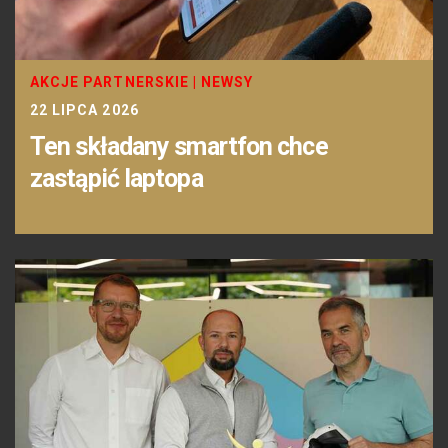
AKCJE PARTNERSKIE
|
NEWSY
22 LIPCA 2026
Ten składany smartfon chce
zastąpić laptopa