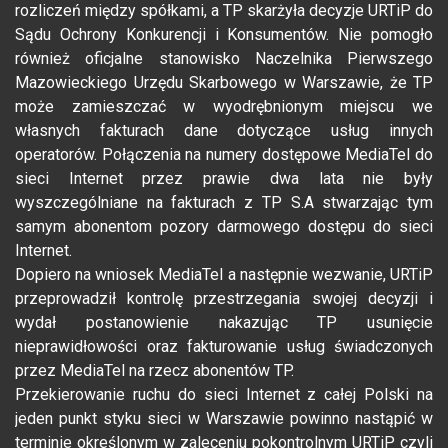
rozliczeń między spółkami, a TP skarżyła decyzje URTiP do
Sądu Ochrony Konkurencji i Konsumentów. Nie pomogło
również oficjalne stanowisko Naczelnika Pierwszego
Mazowieckiego Urzędu Skarbowego w Warszawie, że TP
może zamieszczać w wyodrębnionym miejscu we
własnych fakturach dane dotyczące usług innych
operatorów. Połączenia na numery dostępowe MediaTel do
sieci Internet przez prawie dwa lata nie były
wyszczególniane na fakturach z TP S.A stwarzając tym
samym abonentom pozory darmowego dostępu do sieci
Internet.
Dopiero na wniosek MediaTel a następnie wezwanie, URTiP
przeprowadził kontrolę przestrzegania swojej decyzji i
wydał postanowienie nakazując TP usunięcie
nieprawidłowości oraz fakturowanie usług świadczonych
przez MediaTel na rzecz abonentów TP.
Przekierowanie ruchu do sieci Internet z całej Polski na
jeden punkt styku sieci w Warszawie powinno nastąpić w
terminie określonym w zaleceniu pokontrolnym URTiP czyli