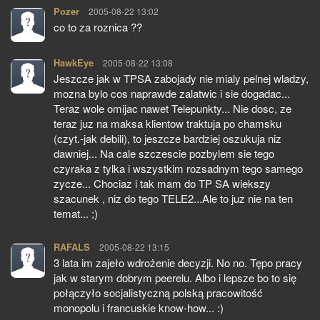
Pozer
pisze:
2005-08-22 13:02
co to za roznica ??
HawkEye
pisze:
2005-08-22 13:08
Jeszcze jak w TPSA zabojady nie mialy pelnej wladzy,
mozna bylo cos naprawde zalatwic i sie dogadac...
Teraz wole omijac nawet Telepunkty... Nie dosc, ze
teraz juz na maksa klientow traktuja po chamsku
(czyt.-jak debili), to jeszcze bardziej oszukuja niz
dawniej... Na cale szczescie pozbylem sie tego
czyraka z tylka i wszystkim rozsadnym tego samego
zycze... Chociaz i tak mam do TP SA wiekszy
szacunek , niz do tego TELE2...Ale to juz nie na ten
temat... ;)
RAFALS
pisze:
2005-08-22 13:15
3 lata im zajeło wdrożenie decyzji. No no. Tępo pracy
jak w starym dobrym peerelu. Albo i lepsze bo to się
połączyło socjalistyczną polską pracowitość
monopolu i francuskie know-how... :)