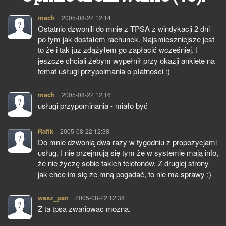
mach
pisze:
2005-08-22 12:14
Ostatnio dzwonili do mnie z TPSA z windykacji 2 dni
po tym jak dostałem rachunek. Najsmieszniejsze jest
to że i tak juz zdążyłem go zapłacić wcześniej. I
jeszcze chciali żebym wypełnił przy okazji ankiete na
temat uśługi przypoimania o płatności :)
mach
pisze:
2005-08-22 12:16
usługi przypominania - miało być
Rafik
pisze:
2005-08-22 12:38
Do mnie dzwonią dwa razy w tygodniu z propozycjami
usług. I nie przejmują się tym że w systemie mają info,
że nie życzę sobie takich telefonów. Z drugiej strony
jak chce im się ze mną pogadać, to nie ma sprawy :)
wasz_pan
pisze:
2005-08-22 12:38
Z ta tpsa zwariowac mozna.