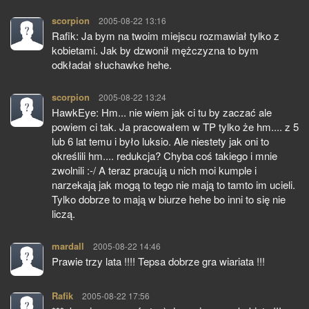
scorpion
pisze:
2005-08-22 13:16
Rafik: Ja bym na twoim miejscu rozmawiał tylko z
kobietami. Jak by dzwonił mężczyzna to bym
odkładał słuchawke hehe.
scorpion
pisze:
2005-08-22 13:24
HawkEye: Hm... nie wiem jak ci tu by zaczać ale
powiem ci tak. Ja pracowałem w TP tylko że hm.... z 5
lub 6 lat temu i było luksio. Ale niestety jak oni to
określili hm.... redukcja? Chyba coś takiego i mnie
zwolnili :-/ A teraz pracują u nich moi kumple i
narzekają jak mogą to tego nie mają to tamto im ucieli.
Tylko dobrze to mają w biurze hehe bo inni to się nie
liczą.
mardall
pisze:
2005-08-22 14:46
Prawie trzy lata !!!! Tepsa dobrze gra wiariata !!!
Rafik
pisze:
2005-08-22 17:56