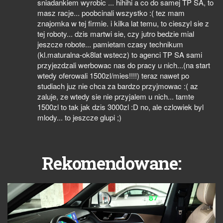
sniadankiem wyrobic ... hihihi a co do samej TP SA, to
masz racje... poobcinali wszystko :( tez mam
znajomka w tej firmie. i kilka lat temu, to cieszyl sie z
tej roboty... dzis martwi sie, czy jutro bedzie mial
jeszcze robote... pamietam czasy technikum
(kl.maturalna-ok8lat wstecz) to agenci TP SA sami
przyjezdzali werbowac nas do pracy u nich...(na start
wtedy oferowali 1500zl/mies!!!!) teraz nawet po
studiach juz nie chca za bardzo przyjmowac :( az
zaluje, ze wtedy sie nie przyjalem u nich... tamte
1500zl to tak jak dzis 3000zl :D no, ale czlowiek byl
mlody... to jeszcze glupi ;)
Rekomendowane: