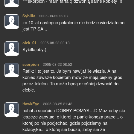
***skorpion - mam farta :) dzwonią same kobiety !!!
Sybilla
pisze:
2005-08-22 22:07
za 10 lat nastepne pokolenie nie bedzie wiedziało co
jest TP SA...
olek_01
pisze:
2005-08-23 00:13
Sybilla,oby:)
scorpion
pisze:
2005-08-23 08:52
Rafik: I to jest to. Ja bym nawijał ile wlezie. A na
koniec zawsze kobietom mów że mają piękny głos
przez telefon. To może będą częściej dzwonić do
ciebie.
HawkEye
pisze:
2005-08-25 21:48
hahaha scorpion-DOBRY POMYSL :D Mozna by sie
jeszcze zapytac, o ktorej te panie koncza prace... o
ktorej po nie podjechac, gdzie pojdziemy na
kolacyjke... o ktorej sie budza, zeby sie ze