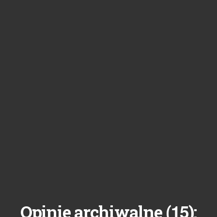
15
Opinie archiwalne (
):