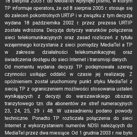
18 sierpnia 2005 r. do MediaTel wpłynęło pismo, w którym
TP informuje operatora, że od 8 sierpnia 2005 r. stosuje się
do zaleceń pokontrolnych URTiP i w związku z tym decyzja
wydana 18 października 2002 r. przez prezesa URTIP
została wdrożona. Decyzja dotyczy warunków połączenia
sieci telekomunikacyjnych oraz zasad rozliczeń z tytułu
wzajemnego korzystania z sieci pomiędzy MediaTel a TP
w zakresie działalności telekomunikacyjnej oraz
świadczenia dostępu do sieci Internet i transmisji danych.
Od momentu wydania decyzji TP podejmowała szereg
czynności usiłując oddalić w czasie jej realizację. Z
opóźnieniem został uruchomiony punkt styku MediaTel z
siecią TP z ograniczeniem możliwości stosowania ustaleń
wynikających z decyzji do warszawskiego obszaru
tranzytowego tzn. dla abonentów ze stref numeracyjnych
23, 24, 25, 29 i 48. W uzasadnieniu podano powody
techniczne. Ponadto TP rozliczała połączenia do sieci
Internet z wykorzystaniem numerów NDSI należących do
MediaTel przez dwa miesiące. Od 1 grudnia 2003 r. nie było